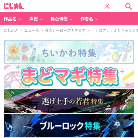
に
じ
め
ん
作品名
声優
舞台俳優
作者名
にじめん
>
ニュース
>
僕のヒーローアカデミア
> 『ヒロアカ』よりキャラク