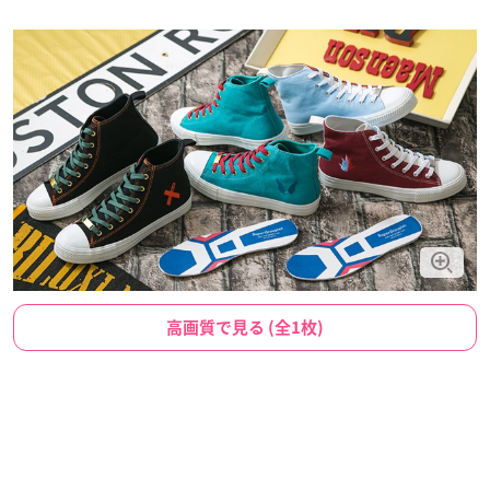
高画質で見る (全1枚)