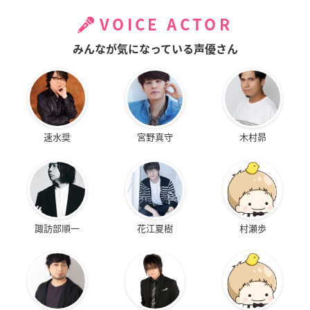
VOICE ACTOR
みんなが気になっている声優さん
速水奨
宮野真守
木村昴
諏訪部順一
花江夏樹
村瀬歩