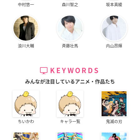
中村悠一
森川智之
坂本真綾
浪川大輔
斉藤壮馬
内山昂輝
KEYWORDS
みんなが注目しているアニメ・作品たち
ちいかわ
キャラ一覧
鬼滅の刃