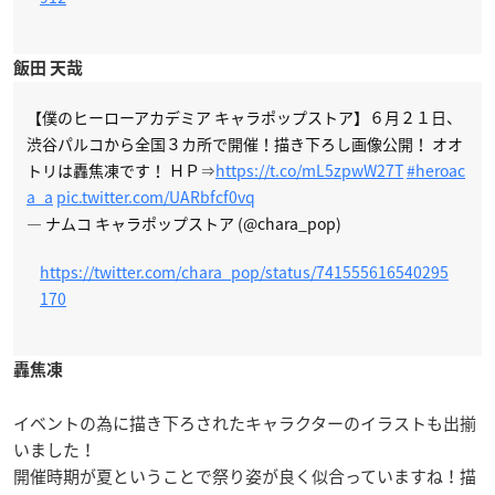
飯田 天哉
【僕のヒーローアカデミア キャラポップストア】６月２１日、
渋谷パルコから全国３カ所で開催！描き下ろし画像公開！ オオ
トリは轟焦凍です！ ＨＰ⇒
https://t.co/mL5zpwW27T
#heroac
a_a
pic.twitter.com/UARbfcf0vq
— ナムコ キャラポップストア (@chara_pop)
https://twitter.com/chara_pop/status/741555616540295
170
轟焦凍
イベントの為に描き下ろされたキャラクターのイラストも出揃
いました！
開催時期が夏ということで祭り姿が良く似合っていますね！描