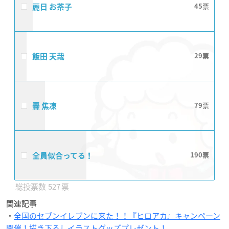
麗日 お茶子
45
飯田 天哉
29
轟 焦凍
79
全員似合ってる！
190
527
関連記事
・
全国のセブンイレブンに来た！！『ヒロアカ』キャンペーン
開催！描き下ろしイラストグッズプレゼント！