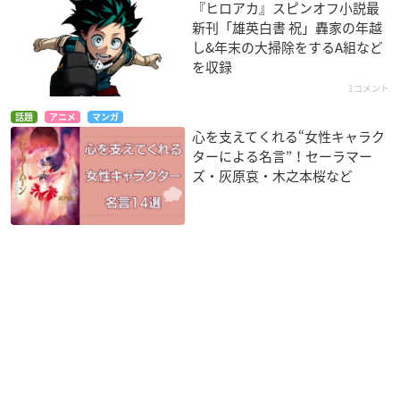
『ヒロアカ』スピンオフ小説最
新刊「雄英白書 祝」轟家の年越
し&年末の大掃除をするA組など
を収録
1コメント
話題
アニメ
マンガ
心を支えてくれる“女性キャラク
ターによる名言”！セーラマー
ズ・灰原哀・木之本桜など