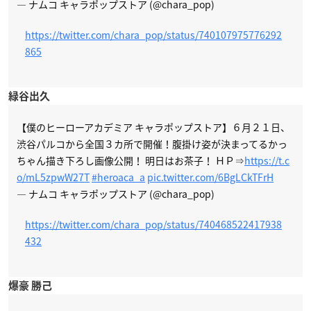
— ナムコ キャラポップストア (@chara_pop)
https://twitter.com/chara_pop/status/740107975776292
865
緑谷出久
【僕のヒーローアカデミア キャラポップストア】６月２１日、
渋谷パルコから全国３カ所で開催！腹掛け姿が決まってるかっ
ちゃん描き下ろし画像公開！ 明日はお茶子！ ＨＰ⇒
https://t.c
o/mL5zpwW27T
#heroaca_a
pic.twitter.com/6BgLCkTFrH
— ナムコ キャラポップストア (@chara_pop)
https://twitter.com/chara_pop/status/740468522417938
432
爆豪 勝己