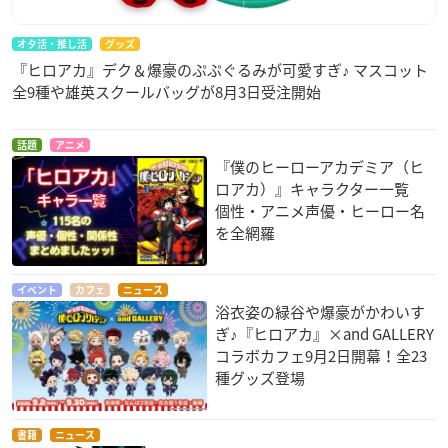
オタ活・推し活
グッズ
『ヒロアカ』デク＆爆豪のぷぷぐるみが可愛すぎ♪ マスコット
全9種や雄英スクールバッグが8月3日受注開始
話題
アニメ
『僕のヒーローアカデミア（ヒ
ロアカ）』キャラクター一覧
個性・アニメ声優・ヒーロー名
を全網羅
イベント
カフェ
ニュース
浴衣姿の緑谷や爆豪がかわいす
ぎ♪『ヒロアカ』×and GALLERY
コラボカフェ9月2日開幕！全23
種グッズ登場
書籍
ニュース