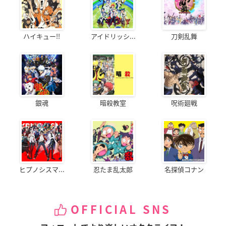
ハイキュー!!
アイドリッシ...
刀剣乱舞
銀魂
暗殺教室
呪術廻戦
ヒプノシスマ...
忍たま乱太郎
名探偵コナン
OFFICIAL SNS