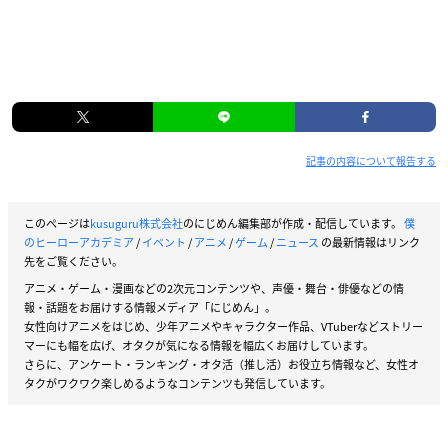
記事の内容について報告する
このページは
kusuguru株式会社
のにじめん編集部が作成・配信しています。
僕
のヒーローアカデミア
/
イベント
/
アニメ
/
ゲーム
/
ニュース
の最新情報はリンク
先をご覧ください。
アニメ・ゲーム・漫画などの2次元コンテンツや、声優・舞台・俳優などの情
報・話題をお届けする情報メディア「にじめん」。
女性向けアニメをはじめ、少年アニメやキャラクター作品、VTuberなどストリー
マーにも幅を広げ、オタクが気になる情報を幅広くお届けしています。
さらに、アンケート・ランキング・オタ活（推し活）お役立ち情報など、女性オ
タクがワクワク楽しめるようなコンテンツも発信しています。