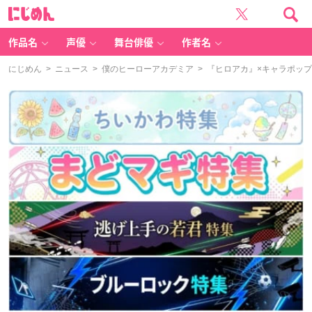
に
じ
め
ん
作品名
声優
舞台俳優
作者名
にじめん
>
ニュース
>
僕のヒーローアカデミア
> 『ヒロアカ』×キャラポッ