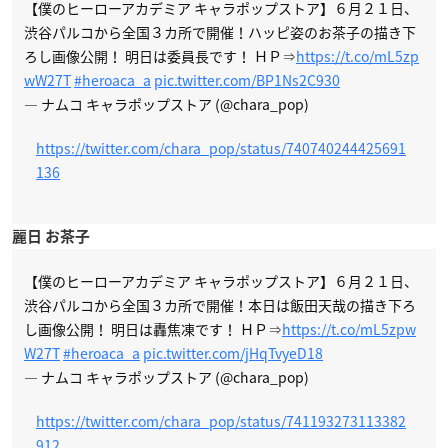
【僕のヒーローアカデミア キャラポップストア】６月２１日、
渋谷パルコから全国３カ所で開催！ハッピ姿のお茶子の描き下
ろし画像公開！ 明日は委員長です！ ＨＰ⇒
https://t.co/mL5zp
wW27T
#heroaca_a
pic.twitter.com/BP1Ns2C930
— ナムコ キャラポップストア (@chara_pop)
https://twitter.com/chara_pop/status/740740244425691
136
麗日 お茶子
【僕のヒーローアカデミア キャラポップストア】６月２１日、
渋谷パルコから全国３カ所で開催！本日は飯田天哉の描き下ろ
し画像公開！ 明日は轟焦凍です！ ＨＰ⇒
https://t.co/mL5zpw
W27T
#heroaca_a
pic.twitter.com/jHqTvyeD18
— ナムコ キャラポップストア (@chara_pop)
https://twitter.com/chara_pop/status/741193273113382
912