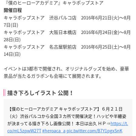
『僕のヒーローアカデミア』キャラポップストア
開催日程
キャラポップストア 渋谷パルコ店 2016年6月21日(火)～8月
7日(日)
キャラポップストア 大阪日本橋店 2016年6月24日(金)～8月
28日(日)
キャラポップストア 名古屋駅前店 2016年6月25日(土)～8月
14日(日)
イベントは3都市で開催され、オリジナルグッズを始め、豪華
景品が当たるガラポンも会場にて展開されます。
描き下ろしイラスト 公開！
【僕のヒーローアカデミア キャラポップストア】６月２１日
（火）渋谷パルコから全国３カ所で開催決定！ハッピや半纏姿
が決まってる描き下ろし画像公開！ 本日は出久 ＨＰ⇒
https://t.
co/mL5zpwW27T
#heroaca_a
pic.twitter.com/B7Y1pgxSnK