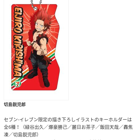
切島鋭児郎
セブン-イレブン限定の描き下ろしイラストのキーホルダーは
全6種！（緑谷出久／爆豪勝己／麗日お茶子／飯田天哉／轟焦
凍／切島鋭児郎）