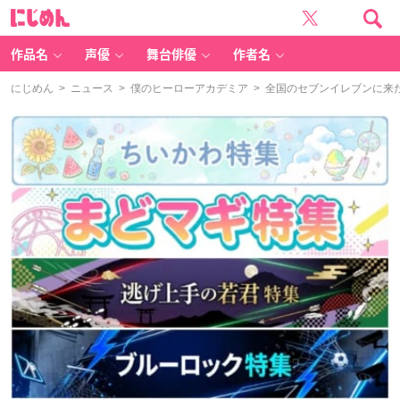
に
じ
め
ん
作品名
声優
舞台俳優
作者名
にじめん
>
ニュース
>
僕のヒーローアカデミア
> 全国のセブンイレブンに来