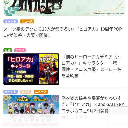
イベント
ニュース
スーツ姿のデクたち23人が勢ぞろい♪『ヒロアカ』10周年POP
UPが渋谷・大阪で開催！
話題
アニメ
『僕のヒーローアカデミア（ヒ
ロアカ）』キャラクター一覧
個性・アニメ声優・ヒーロー名
を全網羅
イベント
カフェ
ニュース
浴衣姿の緑谷や爆豪がかわいす
ぎ♪『ヒロアカ』×and GALLERY
コラボカフェ9月2日開幕！全23
種グッズ登場