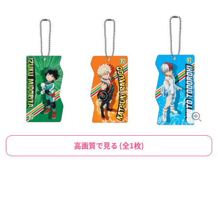
高画質で見る (全1枚)