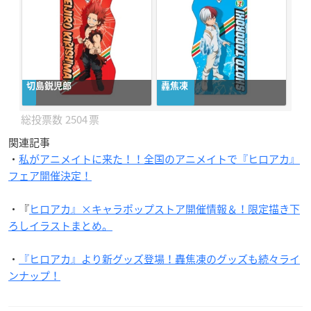
切島鋭児郎
轟焦凍
2504
関連記事
・
私がアニメイトに来た！！全国のアニメイトで『ヒロアカ』
フェア開催決定！
・『
ヒロアカ』×キャラポップストア開催情報＆！限定描き下
ろしイラストまとめ。
・
『ヒロアカ』より新グッズ登場！轟焦凍のグッズも続々ライ
ンナップ！