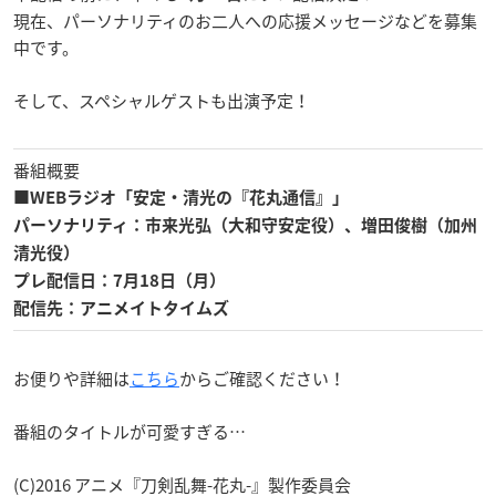
現在、パーソナリティのお二人への応援メッセージなどを募集
中です。
そして、スペシャルゲストも出演予定！
番組概要
■WEB
ラジオ「安定・清光の『花丸通信』」
パーソナリティ：市来光弘（大和守安定
役）、増田俊樹（加州
清光
役）
プレ配信日：
7
月
18
日（月）
配信先：アニメイトタイムズ
お便りや詳細は
こちら
からご確認ください！
番組のタイトルが可愛すぎる…
(C)2016 アニメ『刀剣乱舞-花丸-』製作委員会