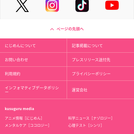
ページの先頭へ
にじめんについて
記事掲載について
お問い合わせ
プレスリリース送付先
利用規約
プライバシーポリシー
インフォマティブデータポリシ
運営会社
ー
kusuguru
media
アニメ情報［にじめん］
科学ニュース［ナゾロジー］
メンタルケア［ココロジー］
心理テスト［シンリ］