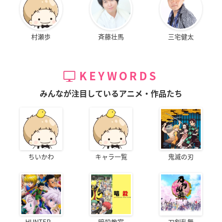
村瀬歩
斉藤壮馬
三宅健太
KEYWORDS
みんなが注目しているアニメ・作品たち
ちいかわ
キャラ一覧
鬼滅の刃
HUNTER...
暗殺教室
刀剣乱舞