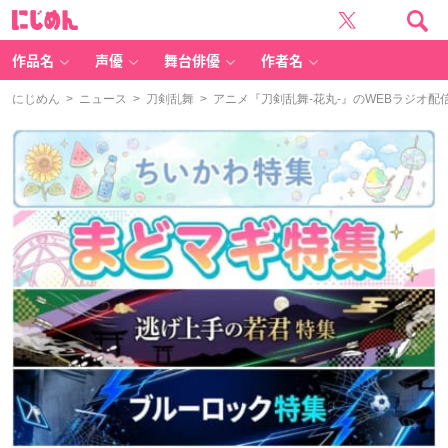
に
じ
め
ん
作品名
声優
舞台俳優
作者名
にじめん
>
ニュース
>
刀剣乱舞
> アニメ『刀剣乱舞-花丸-』のWEBラジオ