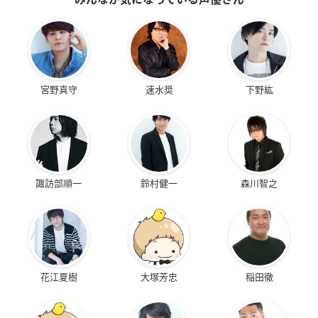
宮野真守
速水奨
下野紘
諏訪部順一
鈴村健一
森川智之
花江夏樹
大塚芳忠
稲田徹