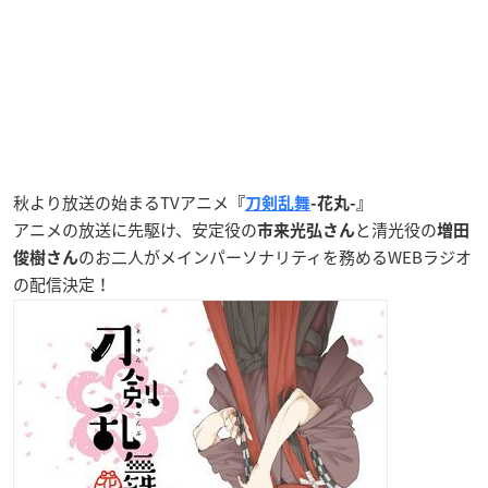
秋より放送の始まるTVアニメ
『
刀剣乱舞
-花丸-』
アニメの放送に先駆け、安定役の
と清光役の
市来光弘さん
増田
のお二人がメインパーソナリティを務めるWEBラジオ
俊樹さん
の配信決定！