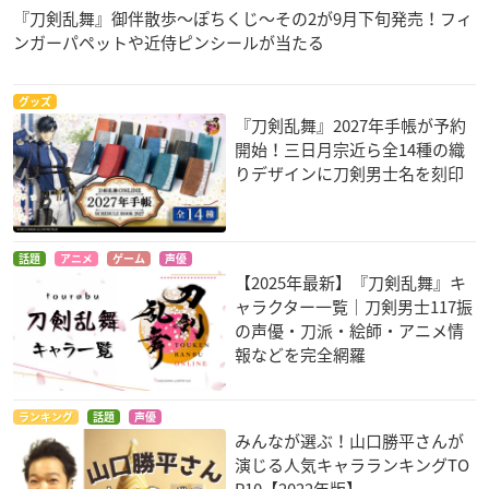
『刀剣乱舞』御伴散歩～ぽちくじ～その2が9月下旬発売！フィ
ンガーパペットや近侍ピンシールが当たる
グッズ
『刀剣乱舞』2027年手帳が予約
開始！三日月宗近ら全14種の織
りデザインに刀剣男士名を刻印
話題
アニメ
ゲーム
声優
【2025年最新】『刀剣乱舞』キ
ャラクター一覧｜刀剣男士117振
の声優・刀派・絵師・アニメ情
報などを完全網羅
ランキング
話題
声優
みんなが選ぶ！山口勝平さんが
演じる人気キャラランキングTO