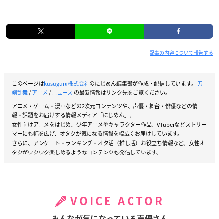
記事の内容について報告する
このページは
kusuguru株式会社
のにじめん編集部が作成・配信しています。
刀
剣乱舞
/
アニメ
/
ニュース
の最新情報はリンク先をご覧ください。
アニメ・ゲーム・漫画などの2次元コンテンツや、声優・舞台・俳優などの情
報・話題をお届けする情報メディア「にじめん」。
女性向けアニメをはじめ、少年アニメやキャラクター作品、VTuberなどストリー
マーにも幅を広げ、オタクが気になる情報を幅広くお届けしています。
さらに、アンケート・ランキング・オタ活（推し活）お役立ち情報など、女性オ
タクがワクワク楽しめるようなコンテンツも発信しています。
VOICE ACTOR
みんなが気になっている声優さん