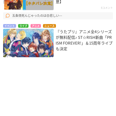
意】
6コメント
五条悟死んじゃったのは😞悲しい⋯
イベント
ライブ
アニメ
ニュース
『うたプリ』アニメ全4シリーズ
が無料配信♪ ST☆RISH新曲「PR
ISM FOREVER!」＆15周年ライブ
も決定