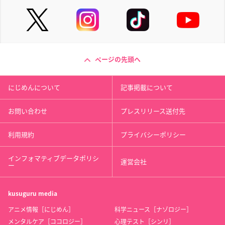
ページの先頭へ
にじめんについて
記事掲載について
お問い合わせ
プレスリリース送付先
利用規約
プライバシーポリシー
インフォマティブデータポリシ
運営会社
ー
kusuguru
media
アニメ情報［にじめん］
科学ニュース［ナゾロジー］
メンタルケア［ココロジー］
心理テスト［シンリ］