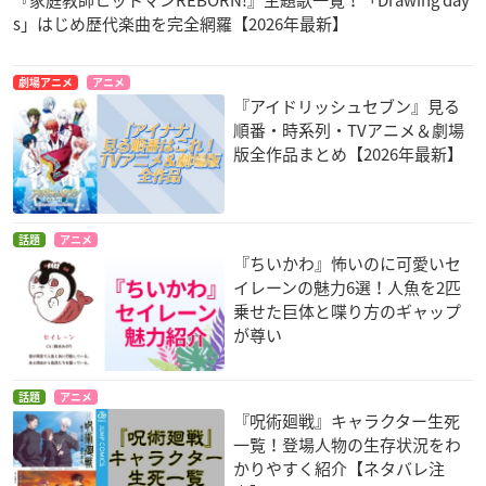
『家庭教師ヒットマンREBORN!』主題歌一覧！「Drawing day
s」はじめ歴代楽曲を完全網羅【2026年最新】
劇場アニメ
アニメ
『アイドリッシュセブン』見る
順番・時系列・TVアニメ＆劇場
版全作品まとめ【2026年最新】
話題
アニメ
『ちいかわ』怖いのに可愛いセ
イレーンの魅力6選！人魚を2匹
乗せた巨体と喋り方のギャップ
が尊い
話題
アニメ
『呪術廻戦』キャラクター生死
一覧！登場人物の生存状況をわ
かりやすく紹介【ネタバレ注