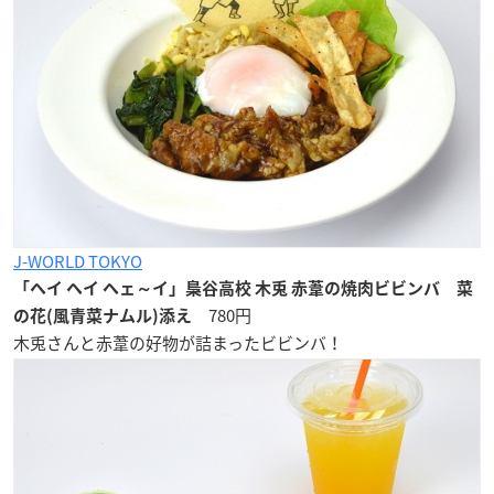
J-WORLD TOKYO
「ヘイ ヘイ ヘェ～イ」梟谷高校 木兎 赤葦の焼肉ビビンバ 菜
780円
の花(風青菜ナムル)添え
木兎さんと赤葦の好物が詰まったビビンバ！