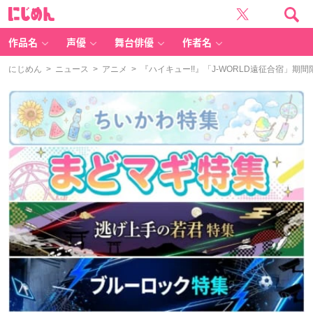
に
じ
め
ん
作品名
声優
舞台俳優
作者名
にじめん
>
ニュース
>
アニメ
> 『ハイキュー!!』「J-WORLD遠征合宿」