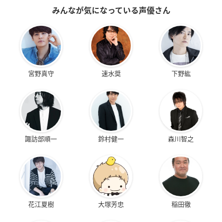
みんなが気になっている声優さん
宮野真守
速水奨
下野紘
諏訪部順一
鈴村健一
森川智之
花江夏樹
大塚芳忠
稲田徹