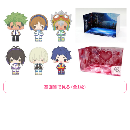
高画質で見る (全1枚)