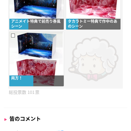
アニメイト特典で前売り券風
タカラトミー特典で作中のあ
シーン
のシーン
両方！
101
皆のコメント