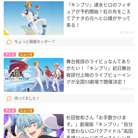
『キンプリ』速水ヒロのフィギ
ュアが予約開始！虹の先をこえ
てアナタの元へヒロ様がやって
来る！
8コメント
ちょっと顔面センター？
アニメ
ニュース
舞台挨拶のライビュなんてあり
がたい！『キンプリ』初日舞台
挨拶付上映のライブビューイン
グが全国53劇場で開催決定！
3コメント
待ってました！
アニメ
ニュース
杉田智和さん「お手数かけま
す。」劇場版『キンプリ』“自分
で歌わない口パクアイドル”高田
馬場ジョージのゴーストシンガ