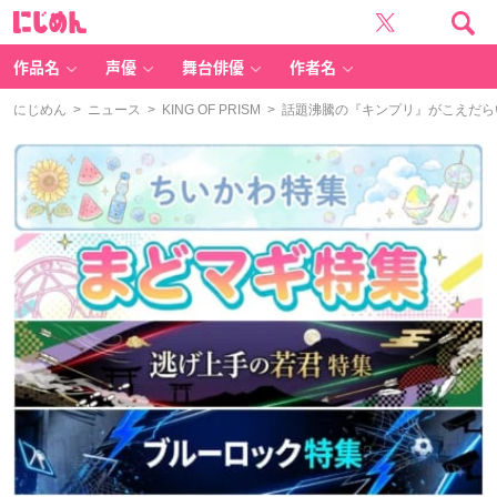
に
じ
め
ん
作品名
声優
舞台俳優
作者名
にじめん
>
ニュース
>
KING OF PRISM
> 話題沸騰の『キンプリ』がこえだ