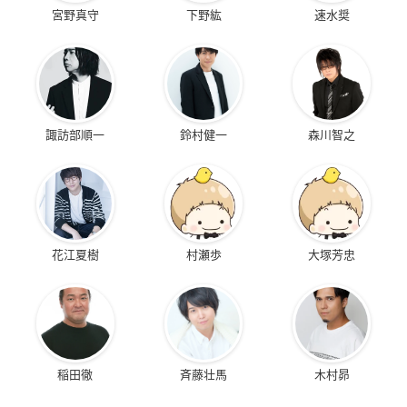
宮野真守
下野紘
速水奨
諏訪部順一
鈴村健一
森川智之
花江夏樹
村瀬歩
大塚芳忠
稲田徹
斉藤壮馬
木村昴