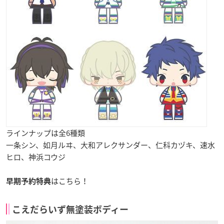
ラインナップは全6種類
一条シン、如月ルヰ、大和アレクサンダー、仁科カヅキ、速水
ヒロ、神浜コウジ
はこちら！
早期予約特典
こえだらいず無塗装ボディー