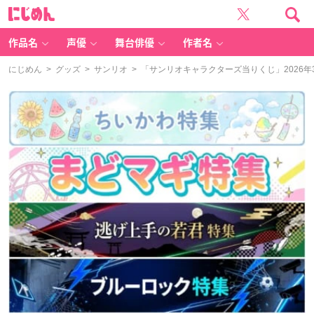
に
じ
め
ん
作品名
声優
舞台俳優
作者名
にじめん
>
グッズ
>
サンリオ
> 「サンリオキャラクターズ当りくじ」2026