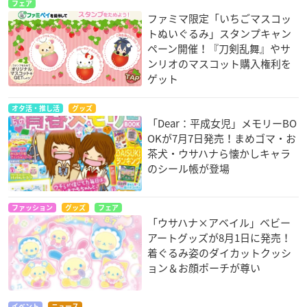
フェア
ファミマ限定「いちごマスコッ
トぬいぐるみ」スタンプキャン
ペーン開催！『刀剣乱舞』やサ
ンリオのマスコット購入権利を
ゲット
オタ活・推し活
グッズ
「Dear：平成女児」メモリーBO
OKが7月7日発売！まめゴマ・お
茶犬・ウサハナら懐かしキャラ
のシール帳が登場
ファッション
グッズ
フェア
「ウサハナ×アベイル」ベビー
アートグッズが8月1日に発売！
着ぐるみ姿のダイカットクッシ
ョン＆お顔ポーチが尊い
イベント
ニュース