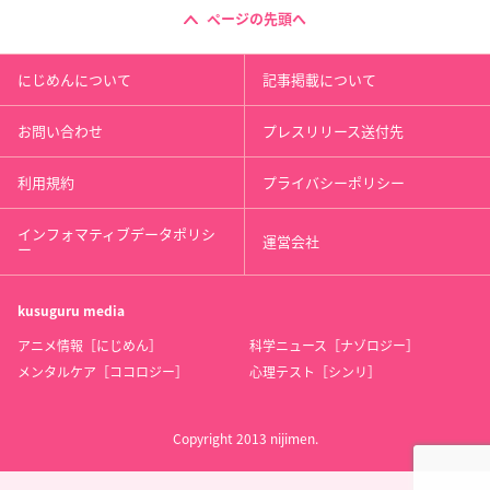
ページの先頭へ
にじめんについて
記事掲載について
お問い合わせ
プレスリリース送付先
利用規約
プライバシーポリシー
インフォマティブデータポリシ
運営会社
ー
kusuguru
media
アニメ情報［にじめん］
科学ニュース［ナゾロジー］
メンタルケア［ココロジー］
心理テスト［シンリ］
Copyright 2013 nijimen.