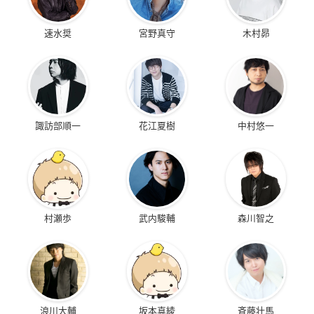
速水奨
宮野真守
木村昴
諏訪部順一
花江夏樹
中村悠一
村瀬歩
武内駿輔
森川智之
浪川大輔
坂本真綾
斉藤壮馬