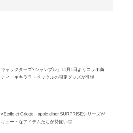
キャラクターズ×シャンブル」11月1日よりコラボ商
キティ・キキララ・ペックルの限定グッズが登場
oile et Griotte」apple diner SURPRISEシリーズが
！キュートなアイテムたちが勢揃い◎