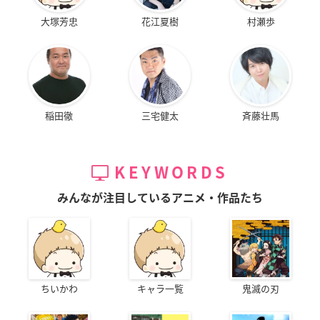
大塚芳忠
花江夏樹
村瀬歩
稲田徹
三宅健太
斉藤壮馬
KEYWORDS
みんなが注目しているアニメ・作品たち
ちいかわ
キャラ一覧
鬼滅の刃