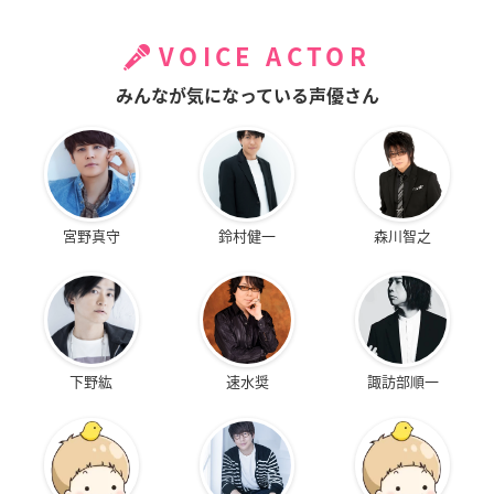
VOICE ACTOR
みんなが気になっている声優さん
宮野真守
鈴村健一
森川智之
下野紘
速水奨
諏訪部順一