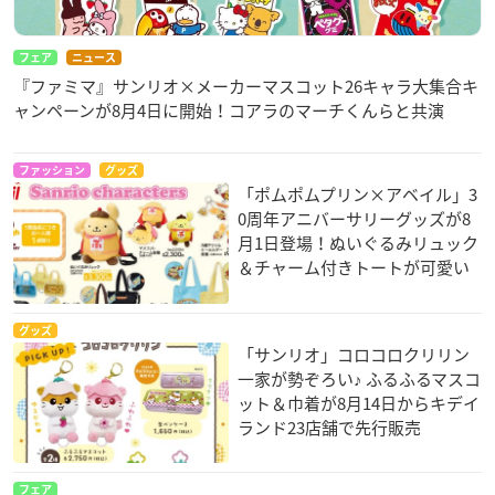
フェア
ニュース
『ファミマ』サンリオ×メーカーマスコット26キャラ大集合キ
ャンペーンが8月4日に開始！コアラのマーチくんらと共演
ファッション
グッズ
「ポムポムプリン×アベイル」3
0周年アニバーサリーグッズが8
月1日登場！ぬいぐるみリュック
＆チャーム付きトートが可愛い
グッズ
「サンリオ」コロコロクリリン
一家が勢ぞろい♪ ふるふるマスコ
ット＆巾着が8月14日からキデイ
ランド23店舗で先行販売
フェア