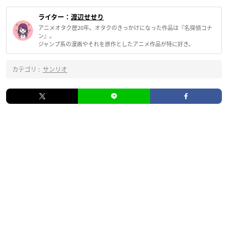
ライター：
渡辺せせり
アニメオタク歴20年。オタクのきっかけになった作品は『名探偵コナ
ン』。
ジャンプ系の漫画やそれを原作としたアニメ作品が特に好き。
カテゴリ :
サンリオ