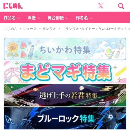
に
じ
め
ん
作品名
声優
舞台俳優
作者名
にじめん
>
ニュース
>
サンリオ
> 「サンリオ×タイトー」Myハローキティキ