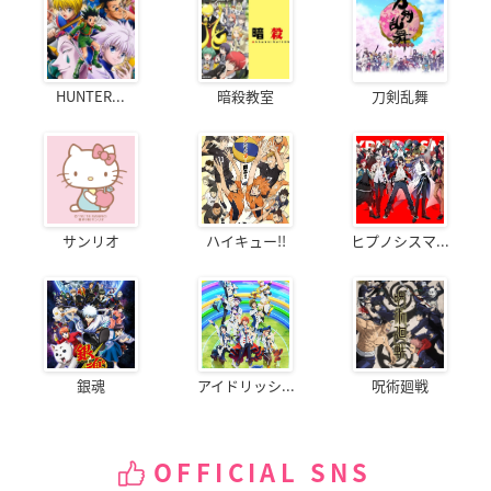
HUNTER...
暗殺教室
刀剣乱舞
サンリオ
ハイキュー!!
ヒプノシスマ...
銀魂
アイドリッシ...
呪術廻戦
OFFICIAL SNS