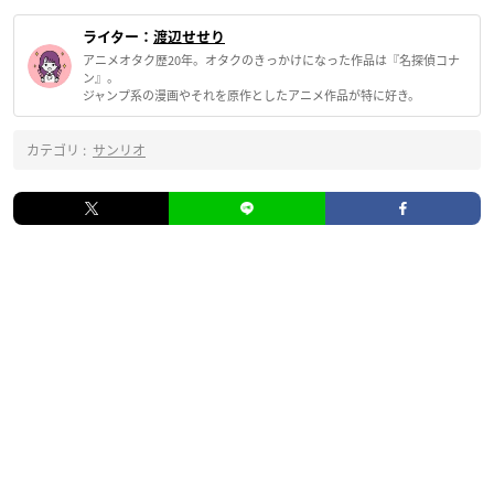
ライター：
渡辺せせり
アニメオタク歴20年。オタクのきっかけになった作品は『名探偵コナ
ン』。
ジャンプ系の漫画やそれを原作としたアニメ作品が特に好き。
カテゴリ :
サンリオ