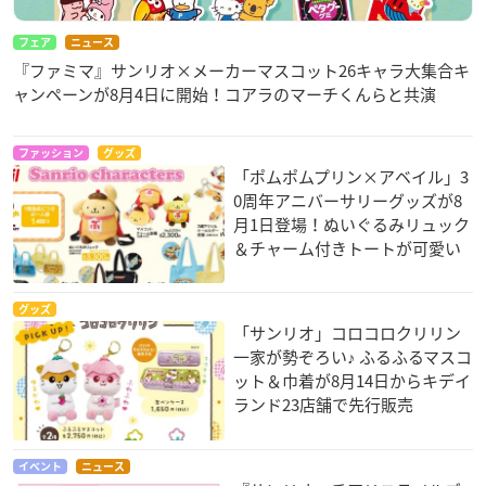
フェア
ニュース
『ファミマ』サンリオ×メーカーマスコット26キャラ大集合キ
ャンペーンが8月4日に開始！コアラのマーチくんらと共演
ファッション
グッズ
「ポムポムプリン×アベイル」3
0周年アニバーサリーグッズが8
月1日登場！ぬいぐるみリュック
＆チャーム付きトートが可愛い
グッズ
「サンリオ」コロコロクリリン
一家が勢ぞろい♪ ふるふるマスコ
ット＆巾着が8月14日からキデイ
ランド23店舗で先行販売
イベント
ニュース