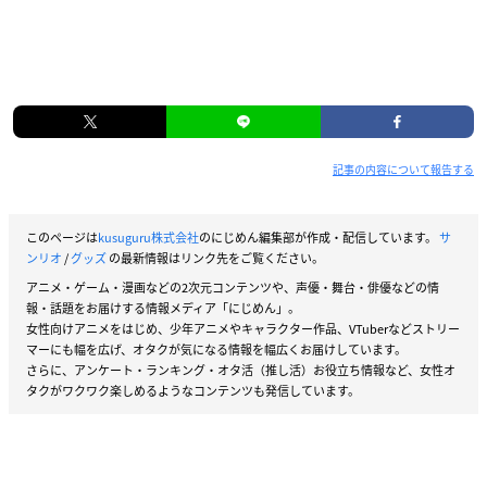
記事の内容について報告する
このページは
kusuguru株式会社
のにじめん編集部が作成・配信しています。
サ
ンリオ
/
グッズ
の最新情報はリンク先をご覧ください。
アニメ・ゲーム・漫画などの2次元コンテンツや、声優・舞台・俳優などの情
報・話題をお届けする情報メディア「にじめん」。
女性向けアニメをはじめ、少年アニメやキャラクター作品、VTuberなどストリー
マーにも幅を広げ、オタクが気になる情報を幅広くお届けしています。
さらに、アンケート・ランキング・オタ活（推し活）お役立ち情報など、女性オ
タクがワクワク楽しめるようなコンテンツも発信しています。