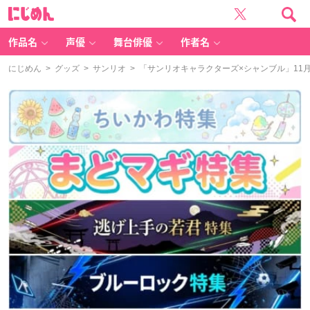
に
じ
め
ん
作品名
声優
舞台俳優
作者名
にじめん
>
グッズ
>
サンリオ
> 「サンリオキャラクターズ×シャンブル」1