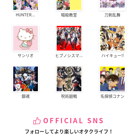
HUNTER...
暗殺教室
刀剣乱舞
サンリオ
ヒプノシスマ...
ハイキュー!!
銀魂
呪術廻戦
名探偵コナン
OFFICIAL SNS
フォローしてより楽しいオタクライフ！