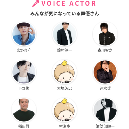
VOICE ACTOR
みんなが気になっている声優さん
宮野真守
鈴村健一
森川智之
下野紘
大塚芳忠
速水奨
稲田徹
村瀬歩
諏訪部順一