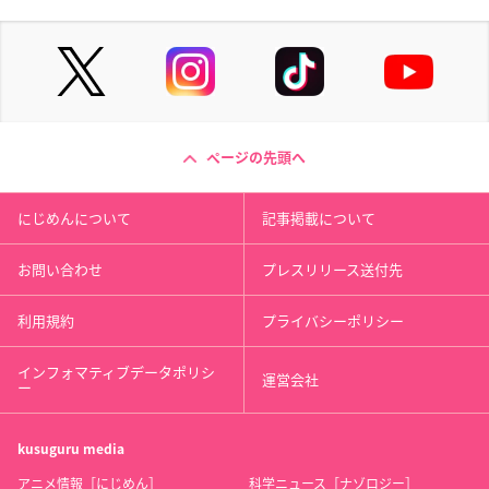
ページの先頭へ
にじめんについて
記事掲載について
お問い合わせ
プレスリリース送付先
利用規約
プライバシーポリシー
インフォマティブデータポリシ
運営会社
ー
kusuguru
media
アニメ情報［にじめん］
科学ニュース［ナゾロジー］