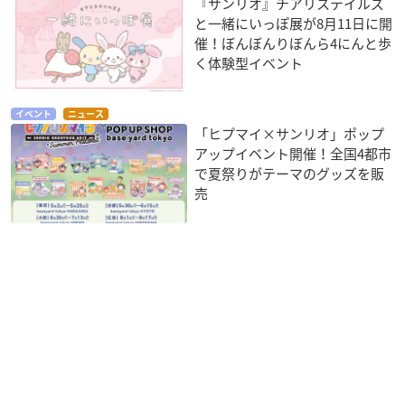
『サンリオ』チアリステイルズ
と一緒にいっぽ展が8月11日に開
催！ぼんぼんりぼんら4にんと歩
く体験型イベント
イベント
ニュース
「ヒプマイ×サンリオ」ポップ
アップイベント開催！全国4都市
で夏祭りがテーマのグッズを販
売