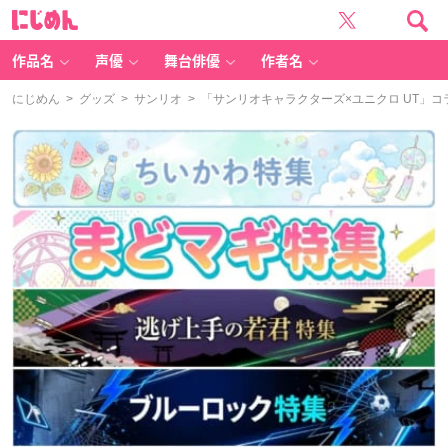
に
じ
め
ん
作品名
声優
舞台俳優
作者名
にじめん
>
グッズ
>
サンリオ
> 「サンリオキャラクターズ×ユニクロ UT」コ