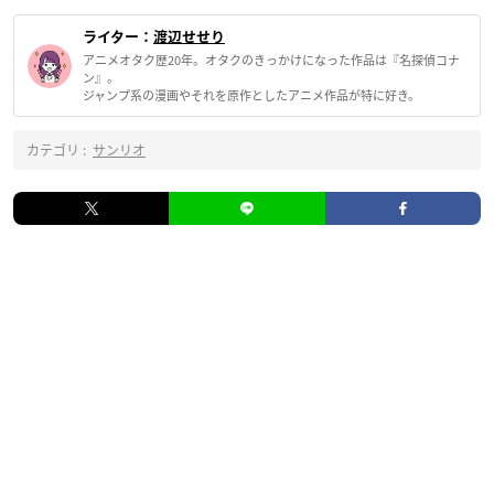
ライター：
渡辺せせり
アニメオタク歴20年。オタクのきっかけになった作品は『名探偵コナ
ン』。
ジャンプ系の漫画やそれを原作としたアニメ作品が特に好き。
カテゴリ :
サンリオ