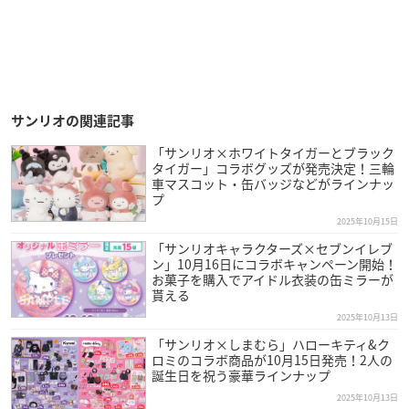
サンリオの関連記事
「サンリオ×ホワイトタイガーとブラック
タイガー」コラボグッズが発売決定！三輪
車マスコット・缶バッジなどがラインナッ
プ
2025年10月15日
「サンリオキャラクターズ×セブンイレブ
ン」10月16日にコラボキャンペーン開始！
お菓子を購入でアイドル衣装の缶ミラーが
貰える
2025年10月13日
「サンリオ×しまむら」ハローキティ&ク
ロミのコラボ商品が10月15日発売！2人の
誕生日を祝う豪華ラインナップ
2025年10月13日