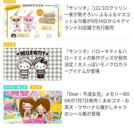
グッズ
「サンリオ」コロコロクリリン
一家が勢ぞろい♪ ふるふるマスコ
ット＆巾着が8月14日からキデイ
ランド23店舗で先行販売
グッズ
『サンリオ』ハローキティ＆ハ
ローミミィの新作グッズが発売
決定！大人っぽいモノクロカラ
ーアイテムが登場
オタ活・推し活
グッズ
「Dear：平成女児」メモリーBO
OKが7月7日発売！まめゴマ・お
茶犬・ウサハナら懐かしキャラ
のシール帳が登場