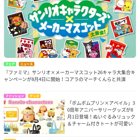
フェア
ニュース
『ファミマ』サンリオ×メーカーマスコット26キャラ大集合キ
ャンペーンが8月4日に開始！コアラのマーチくんらと共演
ファッション
グッズ
「ポムポムプリン×アベイル」3
0周年アニバーサリーグッズが8
月1日登場！ぬいぐるみリュック
＆チャーム付きトートが可愛い