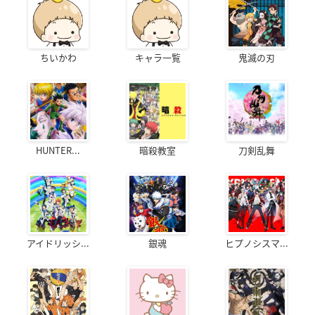
ちいかわ
キャラ一覧
鬼滅の刃
HUNTER...
暗殺教室
刀剣乱舞
アイドリッシ...
銀魂
ヒプノシスマ...