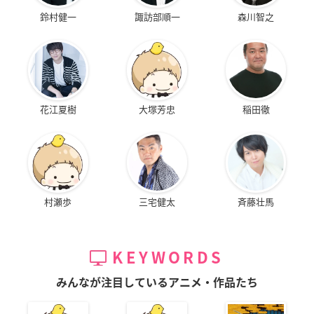
鈴村健一
諏訪部順一
森川智之
花江夏樹
大塚芳忠
稲田徹
村瀬歩
三宅健太
斉藤壮馬
KEYWORDS
みんなが注目しているアニメ・作品たち