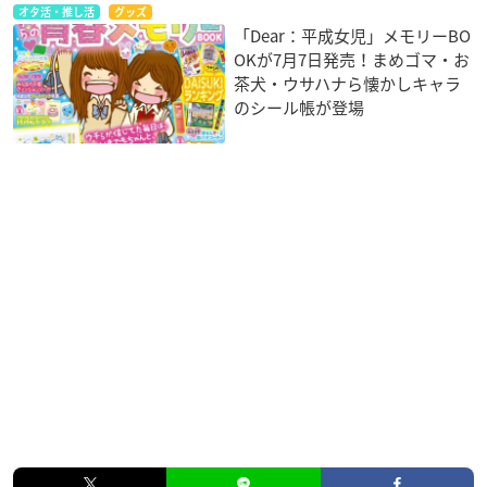
オタ活・推し活
グッズ
「Dear：平成女児」メモリーBO
OKが7月7日発売！まめゴマ・お
茶犬・ウサハナら懐かしキャラ
のシール帳が登場