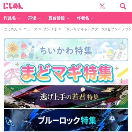
に
じ
め
ん
作品名
声優
舞台俳優
作者名
にじめん
>
ニュース
>
サンリオ
> 「サンリオキャラクターズ×セブンイレブン