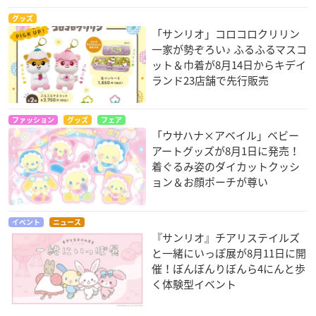
グッズ
「サンリオ」コロコロクリリン
一家が勢ぞろい♪ ふるふるマスコ
ット＆巾着が8月14日からキデイ
ランド23店舗で先行販売
ファッション
グッズ
フェア
「ウサハナ×アベイル」ベビー
アートグッズが8月1日に発売！
着ぐるみ姿のダイカットクッシ
ョン＆お顔ポーチが尊い
イベント
ニュース
『サンリオ』チアリステイルズ
と一緒にいっぽ展が8月11日に開
催！ぼんぼんりぼんら4にんと歩
く体験型イベント