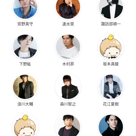
宮野真守
速水奨
諏訪部順一
下野紘
木村昴
坂本真綾
浪川大輔
森川智之
花江夏樹