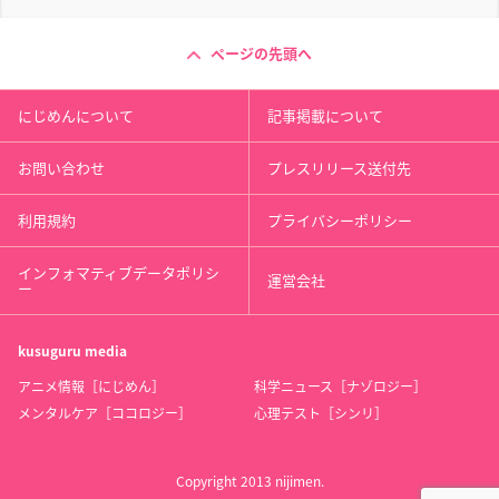
ページの先頭へ
にじめんについて
記事掲載について
お問い合わせ
プレスリリース送付先
利用規約
プライバシーポリシー
インフォマティブデータポリシ
運営会社
ー
kusuguru
media
アニメ情報［にじめん］
科学ニュース［ナゾロジー］
メンタルケア［ココロジー］
心理テスト［シンリ］
Copyright 2013 nijimen.