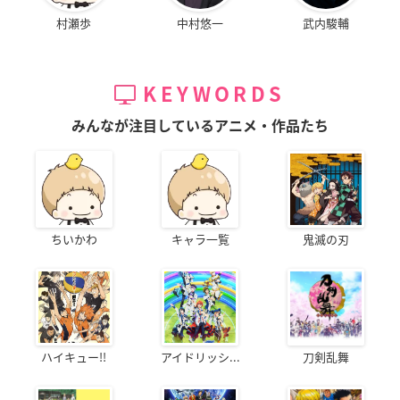
村瀬歩
中村悠一
武内駿輔
KEYWORDS
みんなが注目しているアニメ・作品たち
ちいかわ
キャラ一覧
鬼滅の刃
ハイキュー!!
アイドリッシ...
刀剣乱舞