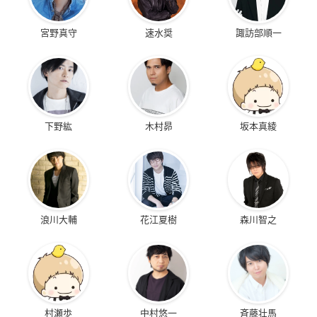
宮野真守
速水奨
諏訪部順一
下野紘
木村昴
坂本真綾
浪川大輔
花江夏樹
森川智之
村瀬歩
中村悠一
斉藤壮馬