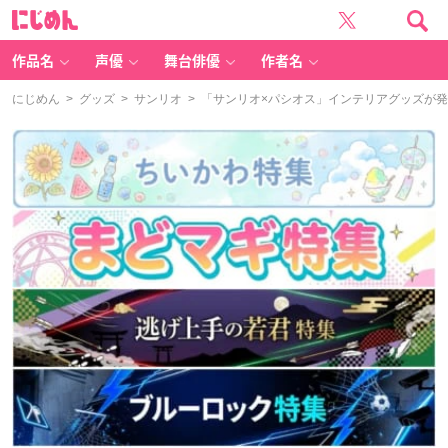
に
じ
め
ん
作品名
声優
舞台俳優
作者名
にじめん
>
グッズ
>
サンリオ
> 「サンリオ×パシオス」インテリアグッズが