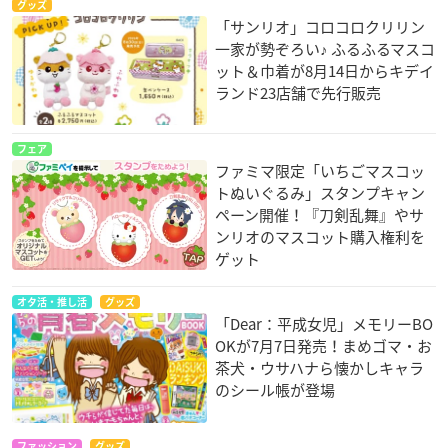
グッズ
「サンリオ」コロコロクリリン
一家が勢ぞろい♪ ふるふるマスコ
ット＆巾着が8月14日からキデイ
ランド23店舗で先行販売
フェア
ファミマ限定「いちごマスコッ
トぬいぐるみ」スタンプキャン
ペーン開催！『刀剣乱舞』やサ
ンリオのマスコット購入権利を
ゲット
オタ活・推し活
グッズ
「Dear：平成女児」メモリーBO
OKが7月7日発売！まめゴマ・お
茶犬・ウサハナら懐かしキャラ
のシール帳が登場
ファッション
グッズ