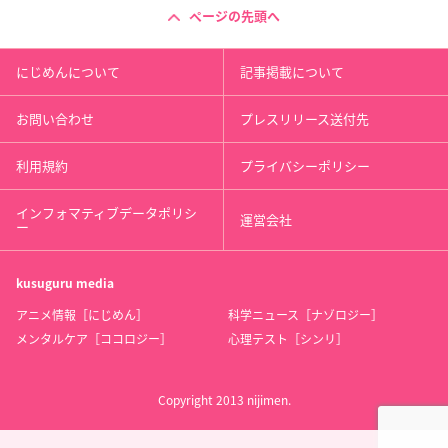
ページの先頭へ
にじめんについて
記事掲載について
お問い合わせ
プレスリリース送付先
利用規約
プライバシーポリシー
インフォマティブデータポリシ
運営会社
ー
kusuguru
media
アニメ情報［にじめん］
科学ニュース［ナゾロジー］
メンタルケア［ココロジー］
心理テスト［シンリ］
Copyright 2013 nijimen.