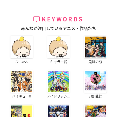
KEYWORDS
みんなが注目しているアニメ・作品たち
ちいかわ
キャラ一覧
鬼滅の刃
ハイキュー!!
アイドリッシ...
刀剣乱舞