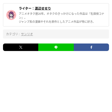
ライター：
渡辺せせり
アニメオタク歴20年。オタクのきっかけになった作品は『名探偵コナ
ン』。
ジャンプ系の漫画やそれを原作としたアニメ作品が特に好き。
カテゴリ :
サンリオ