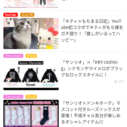
YouTube
ニュース
「キティ×もちまる日記」YouT
ube初コラボでキティがもち様を
ガチ語り！「推しがいるってハ
ッピー」
ファッション
グッズ
「サンリオ」×「KRY clothin
g」シナモンやマイメロがブラッ
クなロックスタイルに！
105
ファッション
グッズ
「サンリオ×ドンキホーテ」マ
スコット付きルーズソックスが
登場！平成ギャル気分が楽しめ
るオシャレアイテム◎