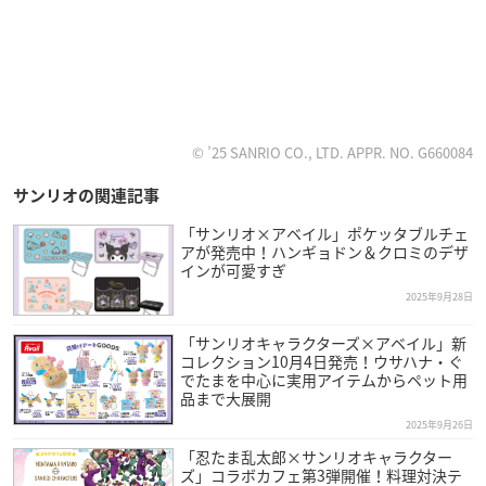
© ’25 SANRIO CO., LTD. APPR. NO. G660084
サンリオの関連記事
「サンリオ×アベイル」ポケッタブルチェ
アが発売中！ハンギョドン＆クロミのデザ
インが可愛すぎ
2025年9月28日
「サンリオキャラクターズ×アベイル」新
コレクション10月4日発売！ウサハナ・ぐ
でたまを中心に実用アイテムからペット用
品まで大展開
2025年9月26日
「忍たま乱太郎×サンリオキャラクター
ズ」コラボカフェ第3弾開催！料理対決テ