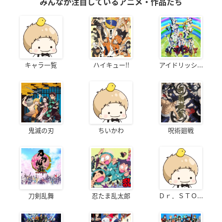
みんなが注目しているアニメ・作品たち
キャラ一覧
ハイキュー!!
アイドリッシ...
鬼滅の刃
ちいかわ
呪術廻戦
刀剣乱舞
忍たま乱太郎
Ｄｒ．ＳＴＯ...