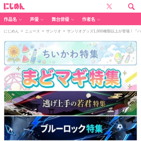
に
じ
め
ん
作品名
声優
舞台俳優
作者名
にじめん
>
ニュース
>
サンリオ
> サンリオグッズ1,000種類以上が登場！