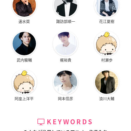
速水奨
諏訪部順一
花江夏樹
武内駿輔
梶裕貴
村瀬歩
阿座上洋平
岡本信彦
浪川大輔
KEYWORDS