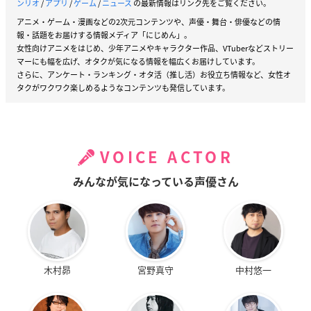
ンリオ
/
アプリ
/
ゲーム
/
ニュース
の最新情報はリンク先をご覧ください。
アニメ・ゲーム・漫画などの2次元コンテンツや、声優・舞台・俳優などの情
報・話題をお届けする情報メディア「にじめん」。
女性向けアニメをはじめ、少年アニメやキャラクター作品、VTuberなどストリー
マーにも幅を広げ、オタクが気になる情報を幅広くお届けしています。
さらに、アンケート・ランキング・オタ活（推し活）お役立ち情報など、女性オ
タクがワクワク楽しめるようなコンテンツも発信しています。
VOICE ACTOR
みんなが気になっている声優さん
木村昴
宮野真守
中村悠一