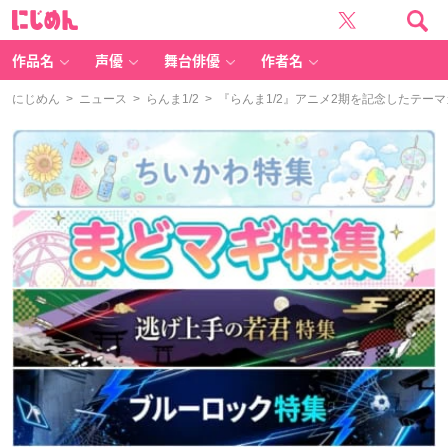
に
じ
め
ん
作品名
声優
舞台俳優
作者名
にじめん
>
ニュース
>
らんま1/2
> 『らんま1/2』アニメ2期を記念したテ