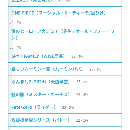
35
BLEACH（京楽春水）
4%
ONE PIECE（マーシャル・D・ティーチ/黒ひげ）
34
4%
僕のヒーローアカデミア（先生 / オール・フォー・ワ
ン）
33
4%
32
SPY×FAMILY（WISE局長）
4%
28
楽しいムーミン一家（ムーミンパパ）
3%
25
らんま1/2 (2024)（天道早雲）
3%
23
紅の豚（ミスター・カーチス）
3%
22
Fate/Zero（ライダー）
2%
22
攻殻機動隊シリーズ（バトー）
2%