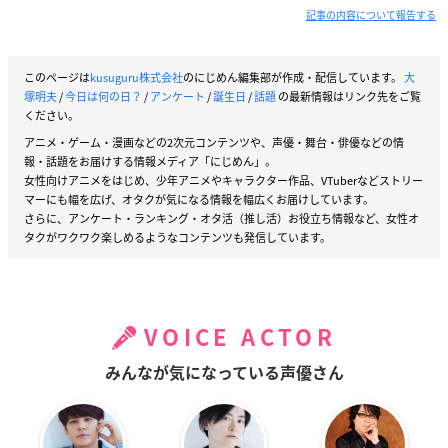
記事の内容について報告する
このページは
kusuguru株式会社
のにじめん編集部が作成・配信しています。
大
塚明夫
/
今日は何の日？
/
アンケート
/
誕生日
/
話題
の最新情報はリンク先をご覧
ください。
アニメ・ゲーム・漫画などの2次元コンテンツや、声優・舞台・俳優などの情
報・話題をお届けする情報メディア「にじめん」。
女性向けアニメをはじめ、少年アニメやキャラクター作品、VTuberなどストリー
マーにも幅を広げ、オタクが気になる情報を幅広くお届けしています。
さらに、アンケート・ランキング・オタ活（推し活）お役立ち情報など、女性オ
タクがワクワク楽しめるようなコンテンツも発信しています。
VOICE ACTOR
みんなが気になっている声優さん