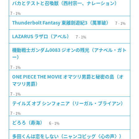
バカとテストと召喚獣（西村宗一、ナレーション）
7
1%
7
Thunderbolt Fantasy 東離劍遊紀3（萬軍破）
1%
7
LAZARUS ラザロ（アベル）
1%
機動戦士ガンダム0083 ジオンの残光（アナベル・ガト
ー）
7
1%
ONE PIECE THE MOVIE オマツリ男爵と秘密の島（オ
マツリ男爵）
7
1%
テイルズ オブ シンフォニア（リーガル・ブライアン）
7
1%
6
どろろ（寿海）
1%
多田くんは恋をしない（ニャンコビッグ〈心の声〉）