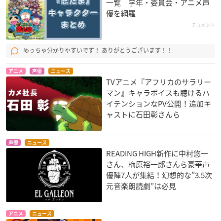
一覧 学年・委員会・アニメ声
優を網羅
7コメント
めっちゃ分かりやすいです！ ありがとうございます！！
アニメ
声優
ニュース
TVアニメ『アフリカのサラリー
マン』キャラボイスも聴けるハ
イテンションなPV公開！追加キ
ャストに石田彰さんら
声優
ニュース
READING HIGH新作に中村悠一
さん、梅原裕一郎さんら豪華声
優陣7人が集結！幻想的な”3.5次
元音楽朗読劇”は必見
アニメ
ニュース