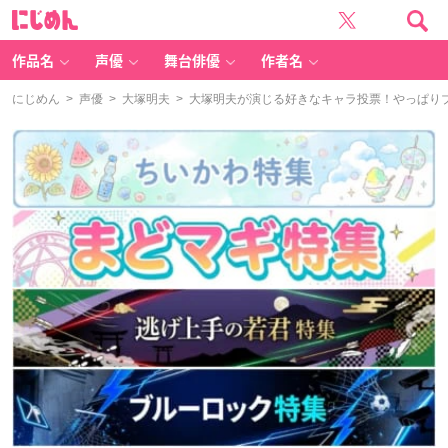
に
じ
め
ん
作品名
声優
舞台俳優
作者名
にじめん
>
声優
>
大塚明夫
> 大塚明夫が演じる好きなキャラ投票！やっぱり