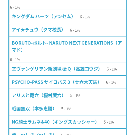
6
1%
6
キングダム ハーツ（アンセム）
1%
6
アイ★チュウ（クマ校長）
1%
BORUTO-ボルト- NARUTO NEXT GENERATIONS（ア
マド）
6
1%
6
ヱヴァンゲリヲン新劇場版:Q（高雄コウジ）
1%
6
PSYCHO-PASS サイコパス 3（廿六木天馬）
1%
5
アリスと蔵六（樫村蔵六）
1%
5
戦国無双（本多忠勝）
1%
5
NG騎士ラムネ&40（キングスカッシャー）
1%