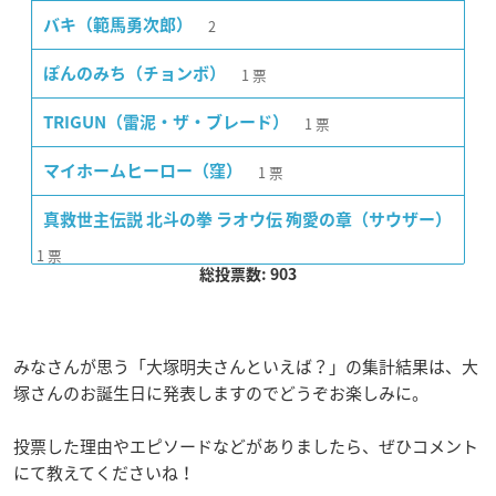
2
バキ（範馬勇次郎）
1
票
ぽんのみち（チョンボ）
1
票
TRIGUN（雷泥・ザ・ブレード）
1
票
マイホームヒーロー（窪）
真救世主伝説 北斗の拳 ラオウ伝 殉愛の章（サウザー）
1
票
総投票数: 903
みなさんが思う「大塚明夫さんといえば？」の集計結果は、大
塚さんのお誕生日に発表しますのでどうぞお楽しみに。
投票した理由やエピソードなどがありましたら、ぜひコメント
にて教えてくださいね！