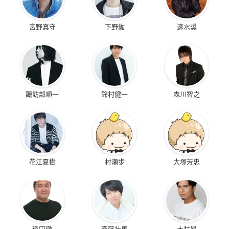
宮野真守
下野紘
速水奨
諏訪部順一
鈴村健一
森川智之
花江夏樹
村瀬歩
大塚芳忠
稲田徹
斉藤壮馬
木村昴