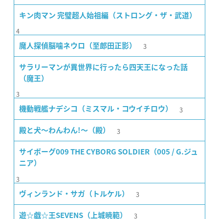
キン肉マン 完璧超人始祖編（ストロング・ザ・武道）
4
3
魔人探偵脳噛ネウロ（至郎田正影）
サラリーマンが異世界に行ったら四天王になった話
（魔王）
3
3
機動戦艦ナデシコ（ミスマル・コウイチロウ）
3
殿と犬〜わんわん!〜（殿）
サイボーグ009 THE CYBORG SOLDIER（005 / G.ジュ
ニア）
3
3
ヴィンランド・サガ（トルケル）
3
遊☆戯☆王SEVENS（上城暁範）