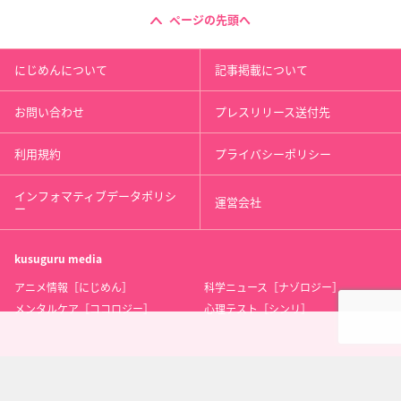
ページの先頭へ
にじめんについて
記事掲載について
お問い合わせ
プレスリリース送付先
利用規約
プライバシーポリシー
インフォマティブデータポリシ
運営会社
ー
kusuguru
media
アニメ情報［にじめん］
科学ニュース［ナゾロジー］
メンタルケア［ココロジー］
心理テスト［シンリ］
Copyright 2013 nijimen.