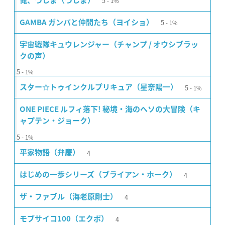
5
俺、つしま（つしま）
1%
5
GAMBA ガンバと仲間たち（ヨイショ）
1%
宇宙戦隊キュウレンジャー（チャンプ / オウシブラッ
クの声）
5
1%
5
スター☆トゥインクルプリキュア（星奈陽一）
1%
ONE PIECE ルフィ落下! 秘境・海のヘソの大冒険（キ
ャプテン・ジョーク）
5
1%
4
平家物語（弁慶）
4
はじめの一歩シリーズ（ブライアン・ホーク）
4
ザ・ファブル（海老原剛士）
4
モブサイコ100（エクボ）