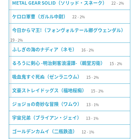
22
METAL GEAR SOLID（ソリッド・スネーク）
2%
22
ケロロ軍曹（ガルル中尉）
2%
今日からマ王!（フォンヴォルテール卿グウェンダル）
19
2%
16
ふしぎの海のナディア（ネモ）
2%
15
るろうに剣心 -明治剣客浪漫譚-（鵜堂刃衛）
2%
15
吸血鬼すぐ死ぬ（ゼンラニウム）
2%
15
文豪ストレイドッグス（福地桜痴）
2%
13
ジョジョの奇妙な冒険（ワムウ）
1%
13
宇宙兄弟（ブライアン・ジェイ）
1%
12
ゴールデンカムイ（二瓶鉄造）
1%