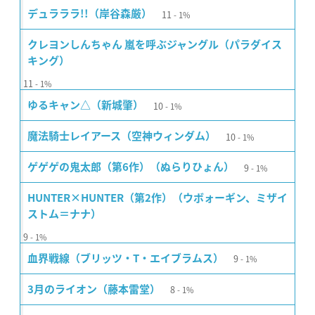
11
デュラララ!!（岸谷森厳）
1%
クレヨンしんちゃん 嵐を呼ぶジャングル（パラダイス
キング）
11
1%
10
ゆるキャン△（新城肇）
1%
10
魔法騎士レイアース（空神ウィンダム）
1%
9
ゲゲゲの鬼太郎（第6作）（ぬらりひょん）
1%
HUNTER×HUNTER（第2作）（ウボォーギン、ミザイ
ストム＝ナナ）
9
1%
9
血界戦線（ブリッツ・T・エイブラムス）
1%
8
3月のライオン（藤本雷堂）
1%