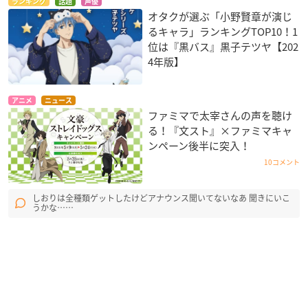
ランキング
話題
声優
オタクが選ぶ「小野賢章が演じ
るキャラ」ランキングTOP10！1
位は『黒バス』黒子テツヤ【202
4年版】
アニメ
ニュース
ファミマで太宰さんの声を聴け
る！『文スト』×ファミマキャ
ンペーン後半に突入！
10コメント
しおりは全種類ゲットしたけどアナウンス聞いてないなあ 聞きにいこ
うかな……