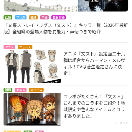
話題
マンガ
書籍
声優
舞台俳優
『文豪ストレイドッグス（文スト）』キャラ一覧【2026年最新
版】全組織の登場人物を異能力・声優つきで紹介
アニメ
ニュース
アニメ『文スト』設定画二十六
弾は組合からハーマン・メルヴ
ィル！CVは菅生隆之さんに決
定！
話題
アニメ
ニュース
コラボがたくさん！『文スト』
これまでのコラボをご紹介！地
域限定や色んなアイテムとコラ
ボありました。
1コメント