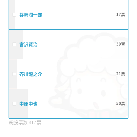
谷崎潤一郎
17
宮沢賢治
39
芥川龍之介
21
中原中也
50
317