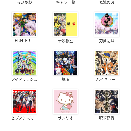
ちいかわ
キャラ一覧
鬼滅の刃
HUNTER...
暗殺教室
刀剣乱舞
アイドリッシ...
銀魂
ハイキュー!!
ヒプノシスマ...
サンリオ
呪術廻戦