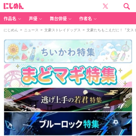
に
じ
め
ん
作品名
声優
舞台俳優
作者名
にじめん
>
ニュース
>
文豪ストレイドッグス
> 文豪たちもこえだに！『文ス