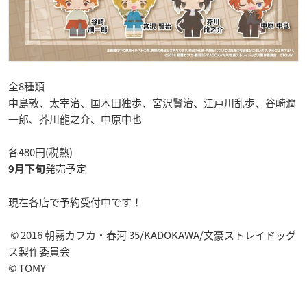
全8種類
中島敦、太宰治、国木田独歩、宮沢賢治、江戸川乱歩、谷崎潤
一郎、芥川龍之介、中原中也
各480円(税熱)
発売予定
9月下旬
現在各店で予約受付中です！
© 2016 朝霧カフカ・春河 35/KADOKAWA/文豪ストレイドッグ
ス製作委員会
© TOMY