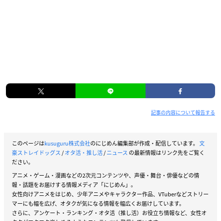
記事の内容について報告する
このページは
kusuguru株式会社
のにじめん編集部が作成・配信しています。
文
豪ストレイドッグス
/
オタ活・推し活
/
ニュース
の最新情報はリンク先をご覧く
ださい。
アニメ・ゲーム・漫画などの2次元コンテンツや、声優・舞台・俳優などの情
報・話題をお届けする情報メディア「にじめん」。
女性向けアニメをはじめ、少年アニメやキャラクター作品、VTuberなどストリー
マーにも幅を広げ、オタクが気になる情報を幅広くお届けしています。
さらに、アンケート・ランキング・オタ活（推し活）お役立ち情報など、女性オ