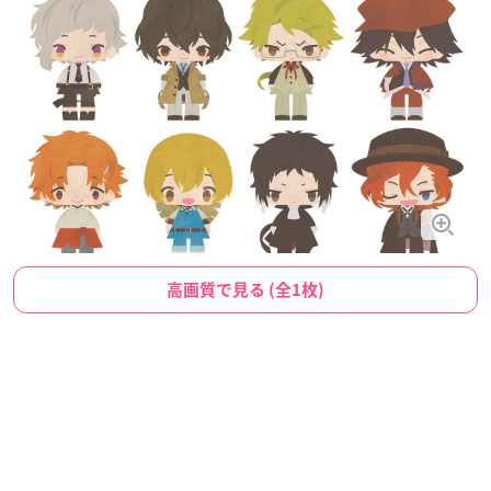
高画質で見る (全1枚)