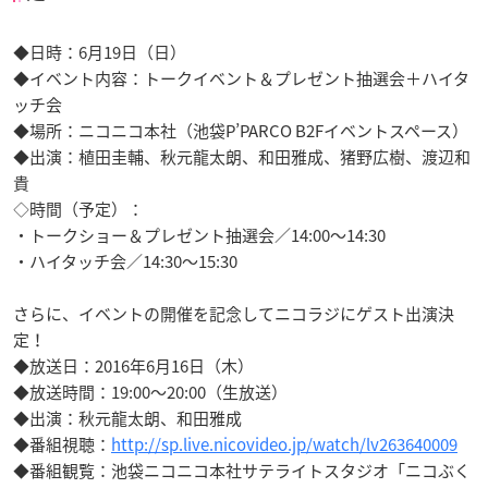
◆日時：6月19日（日）
◆イベント内容：トークイベント＆プレゼント抽選会＋ハイタ
ッチ会
◆場所：ニコニコ本社（池袋P’PARCO B2Fイベントスペース）
◆出演：植田圭輔、秋元龍太朗、和田雅成、猪野広樹、渡辺和
貴
◇時間（予定）：
・トークショー＆プレゼント抽選会／14:00～14:30
・ハイタッチ会／14:30～15:30
さらに、イベントの開催を記念してニコラジにゲスト出演決
定！
◆放送日：2016年6月16日（木）
◆放送時間：19:00～20:00（生放送）
◆出演：秋元龍太朗、和田雅成
◆番組視聴：
http://sp.live.nicovideo.jp/watch/lv263640009
◆番組観覧：池袋ニコニコ本社サテライトスタジオ「ニコぶく