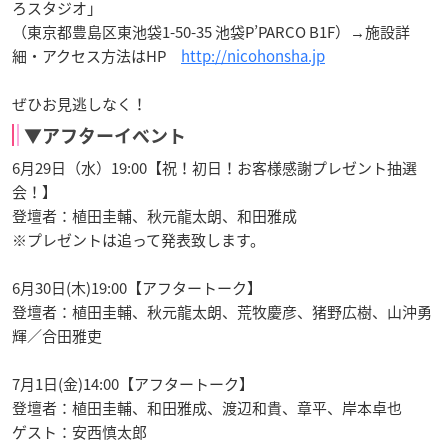
ろスタジオ」
（東京都豊島区東池袋1-50-35 池袋P’PARCO B1F）→施設詳
細・アクセス方法はHP
http://nicohonsha.jp
ぜひお見逃しなく！
▼アフターイベント
6月29日（水）19:00【祝！初日！お客様感謝プレゼント抽選
会！】
登壇者：植田圭輔、秋元龍太朗、和田雅成
※プレゼントは追って発表致します。
6月30日(木)19:00【アフタートーク】
登壇者：植田圭輔、秋元龍太朗、荒牧慶彦、猪野広樹、山沖勇
輝／合田雅吏
7月1日(金)14:00【アフタートーク】
登壇者：植田圭輔、和田雅成、渡辺和貴、章平、岸本卓也
ゲスト：安西慎太郎