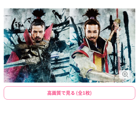
高画質で見る (全1枚)