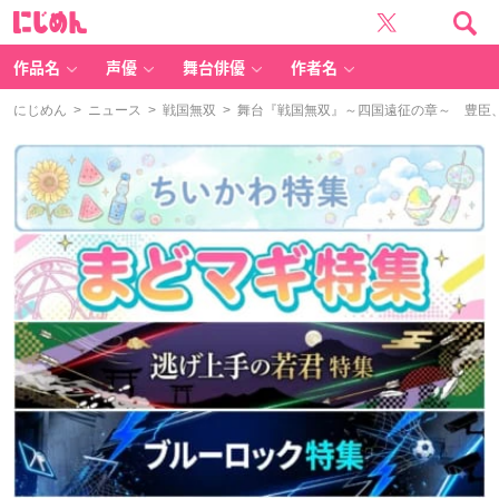
に
じ
め
ん
作品名
声優
舞台俳優
作者名
にじめん
>
ニュース
>
戦国無双
> 舞台『戦国無双』～四国遠征の章～ 豊臣