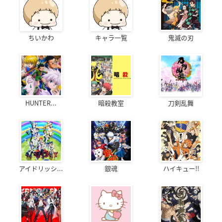
ちいかわ
キャラ一覧
鬼滅の刃
HUNTER...
暗殺教室
刀剣乱舞
アイドリッシ...
銀魂
ハイキュー!!