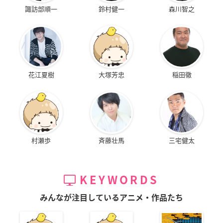
諏訪部順一
鈴村健一
森川智之
花江夏樹
大塚芳忠
稲田徹
村瀬歩
斉藤壮馬
三宅健太
KEYWORDS
みんなが注目しているアニメ・作品たち