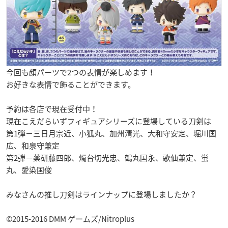
今回も顔パーツで2つの表情が楽しめます！
お好きな表情で飾ることができます。
予約は各店で現在受付中！
現在こえだらいずフィギュアシリーズに登場している刀剣は
第1弾−三日月宗近、小狐丸、加州清光、大和守安定、堀川国
広、和泉守兼定
第2弾−薬研藤四郎、燭台切光忠、鶴丸国永、歌仙兼定、蛍
丸、愛染国俊
みなさんの推し刀剣はラインナップに登場しましたか？
©2015-2016 DMM ゲームズ/Nitroplus