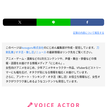
記事の内容について報告する
このページは
kusuguru株式会社
のにじめん編集部が作成・配信しています。
刀
剣乱舞
/
オタ活・推し活
/
ニュース
の最新情報はリンク先をご覧ください。
アニメ・ゲーム・漫画などの2次元コンテンツや、声優・舞台・俳優などの情
報・話題をお届けする情報メディア「にじめん」。
女性向けアニメをはじめ、少年アニメやキャラクター作品、VTuberなどストリー
マーにも幅を広げ、オタクが気になる情報を幅広くお届けしています。
さらに、アンケート・ランキング・オタ活（推し活）お役立ち情報など、女性オ
タクがワクワク楽しめるようなコンテンツも発信しています。
VOICE ACTOR