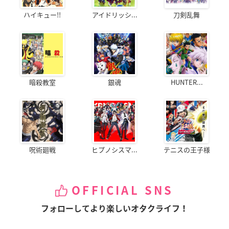
ハイキュー!!
アイドリッシ...
刀剣乱舞
暗殺教室
銀魂
HUNTER...
呪術廻戦
ヒプノシスマ...
テニスの王子様
OFFICIAL SNS
フォローしてより楽しいオタクライフ！