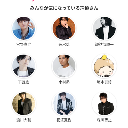
みんなが気になっている声優さん
宮野真守
速水奨
諏訪部順一
下野紘
木村昴
坂本真綾
浪川大輔
花江夏樹
森川智之