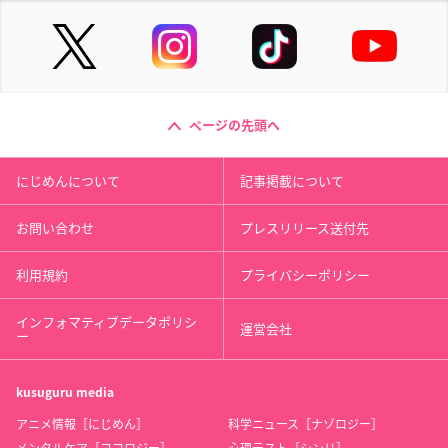
ページの先頭へ
にじめんについて
記事掲載について
お問い合わせ
プレスリリース送付先
利用規約
プライバシーポリシー
インフォマティブデータポリシ
運営会社
ー
kusuguru
media
アニメ情報［にじめん］
科学ニュース［ナゾロジー］
メンタルケア［ココロジー］
心理テスト［シンリ］