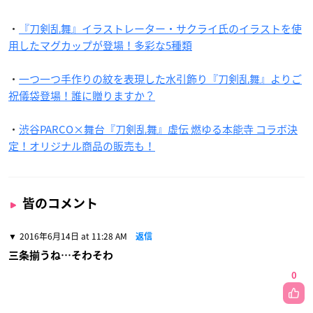
・
『刀剣乱舞』イラストレーター・サクライ氏のイラストを使
用したマグカップが登場！多彩な5種類
・
一つ一つ手作りの紋を表現した水引飾り『刀剣乱舞』よりご
祝儀袋登場！誰に贈りますか？
・
渋谷PARCO×舞台『刀剣乱舞』虚伝 燃ゆる本能寺 コラボ決
定！オリジナル商品の販売も！
皆のコメント
2016年6月14日 at 11:28 AM
返信
三条揃うね…そわそわ
0