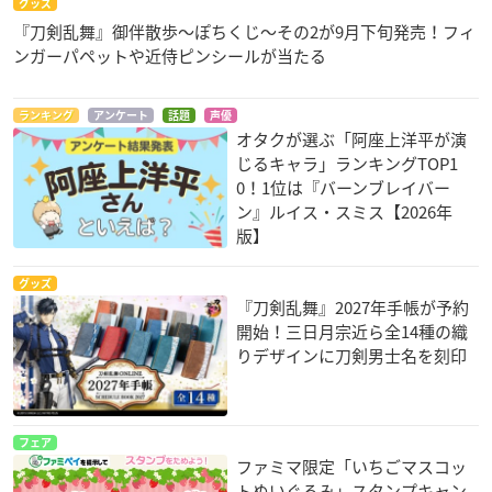
グッズ
『刀剣乱舞』御伴散歩～ぽちくじ～その2が9月下旬発売！フィ
ンガーパペットや近侍ピンシールが当たる
ランキング
アンケート
話題
声優
オタクが選ぶ「阿座上洋平が演
じるキャラ」ランキングTOP1
0！1位は『バーンブレイバー
ン』ルイス・スミス【2026年
版】
グッズ
『刀剣乱舞』2027年手帳が予約
開始！三日月宗近ら全14種の織
りデザインに刀剣男士名を刻印
フェア
ファミマ限定「いちごマスコッ
トぬいぐるみ」スタンプキャン