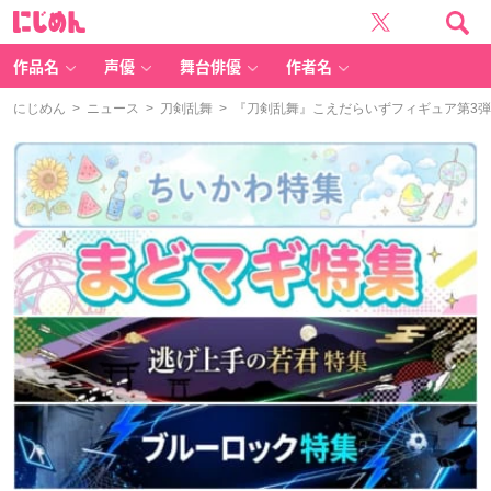
に
じ
め
ん
作品名
声優
舞台俳優
作者名
にじめん
>
ニュース
>
刀剣乱舞
> 『刀剣乱舞』こえだらいずフィギュア第3