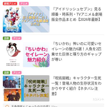
劇場アニメ
アニメ
『アイドリッシュセブン』見る
順番・時系列・TVアニメ＆劇場
版全作品まとめ【2026年最新】
話題
アニメ
『ちいかわ』怖いのに可愛いセ
イレーンの魅力6選！人魚を2匹
乗せた巨体と喋り方のギャップ
が尊い
話題
アニメ
『呪術廻戦』キャラクター生死
一覧！登場人物の生存状況をわ
かりやすく紹介【ネタバレ注
意】
5コメント
五条悟死んじゃったのは😞悲しい⋯