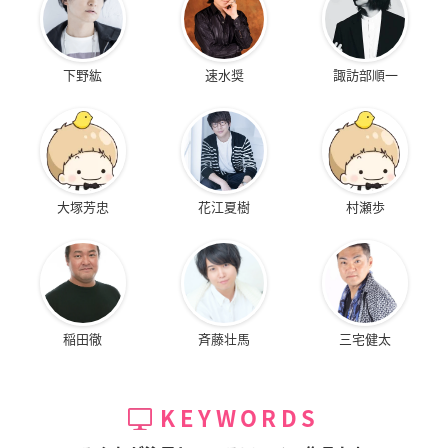
下野紘
速水奨
諏訪部順一
大塚芳忠
花江夏樹
村瀬歩
稲田徹
斉藤壮馬
三宅健太
KEYWORDS