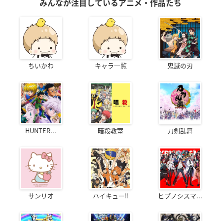
みんなが注目しているアニメ・作品たち
ちいかわ
キャラ一覧
鬼滅の刃
HUNTER...
暗殺教室
刀剣乱舞
サンリオ
ハイキュー!!
ヒプノシスマ...