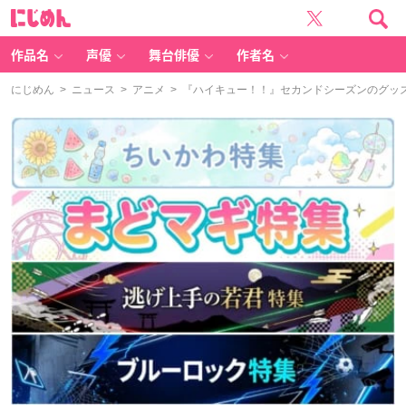
に
じ
め
ん
作品名
声優
舞台俳優
作者名
にじめん
>
ニュース
>
アニメ
> 『ハイキュー！！』セカンドシーズンのグッ