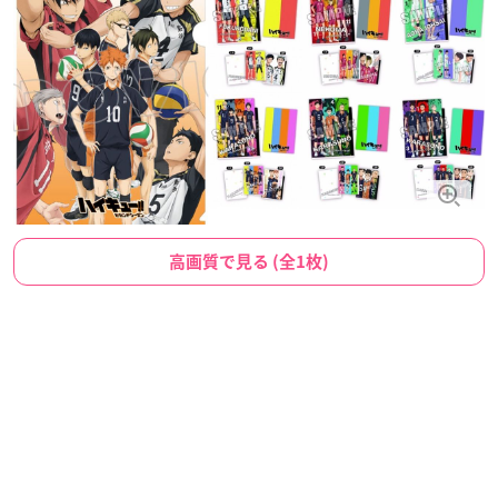
高画質で見る (全1枚)