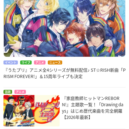
イベント
ライブ
アニメ
ニュース
『うたプリ』アニメ全4シリーズが無料配信♪ ST☆RISH新曲「P
RISM FOREVER!」＆15周年ライブも決定
話題
アニメ
『家庭教師ヒットマンREBOR
N!』主題歌一覧！「Drawing da
ys」はじめ歴代楽曲を完全網羅
【2026年最新】