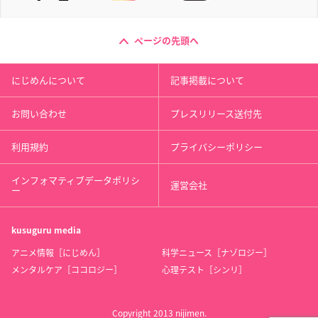
ページの先頭へ
にじめんについて
記事掲載について
お問い合わせ
プレスリリース送付先
利用規約
プライバシーポリシー
インフォマティブデータポリシ
運営会社
ー
kusuguru
media
アニメ情報［にじめん］
科学ニュース［ナゾロジー］
メンタルケア［ココロジー］
心理テスト［シンリ］
Copyright 2013 nijimen.