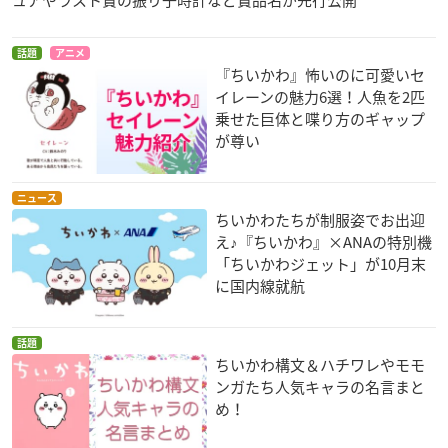
話題
アニメ
『ちいかわ』怖いのに可愛いセ
イレーンの魅力6選！人魚を2匹
乗せた巨体と喋り方のギャップ
が尊い
ニュース
ちいかわたちが制服姿でお出迎
え♪『ちいかわ』×ANAの特別機
「ちいかわジェット」が10月末
に国内線就航
話題
ちいかわ構文＆ハチワレやモモ
ンガたち人気キャラの名言まと
め！