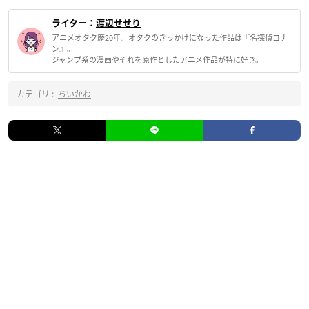
ライター：
渡辺せせり
アニメオタク歴20年。オタクのきっかけになった作品は『名探偵コナ
ン』。
ジャンプ系の漫画やそれを原作としたアニメ作品が特に好き。
カテゴリ :
ちいかわ