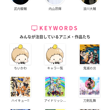
武内駿輔
内山昂輝
浪川大輔
KEYWORDS
みんなが注目しているアニメ・作品たち
ちいかわ
キャラ一覧
鬼滅の刃
ハイキュー!!
アイドリッシ...
刀剣乱舞