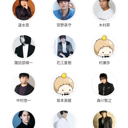
速水奨
宮野真守
木村昴
諏訪部順一
花江夏樹
村瀬歩
中村悠一
坂本真綾
森川智之