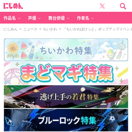
に
じ
め
ん
作品名
声優
舞台俳優
作者名
にじめん
>
ニュース
>
ちいかわ
> 『ちいかわぽけっと』ポップアップイベン