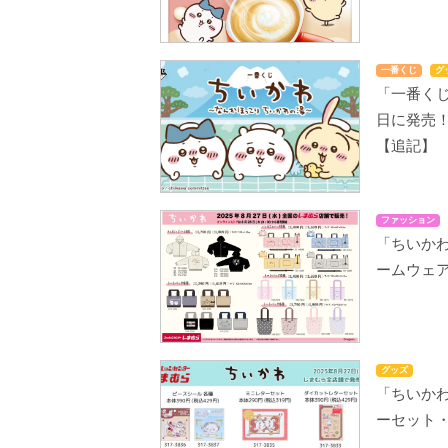
一番くじ
グ
「一番くじ
日に発売
【追記】
ファッション
「ちいかわ
ームウェ
グッズ
「ちいか
ーセット