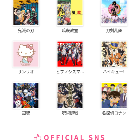
鬼滅の刃
暗殺教室
刀剣乱舞
サンリオ
ヒプノシスマ...
ハイキュー!!
銀魂
呪術廻戦
名探偵コナン
OFFICIAL SNS