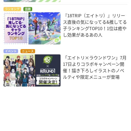
ランキング
話題
『18TRIP（エイトリ）』リリー
ス直後の気になってる&推してる
子ランキングTOP10！1位は癒や
し効果があるあの人
イベント
ニュース
「エイトリ×ラウンドワン」7月
17日よりコラボキャンペーン開
催！描き下ろしイラストのノベ
ルティや限定メニューが登場