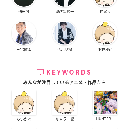
稲田徹
諏訪部順一
村瀬歩
三宅健太
花江夏樹
小林沙苗
KEYWORDS
みんなが注目しているアニメ・作品たち
ちいかわ
キャラ一覧
HUNTER...