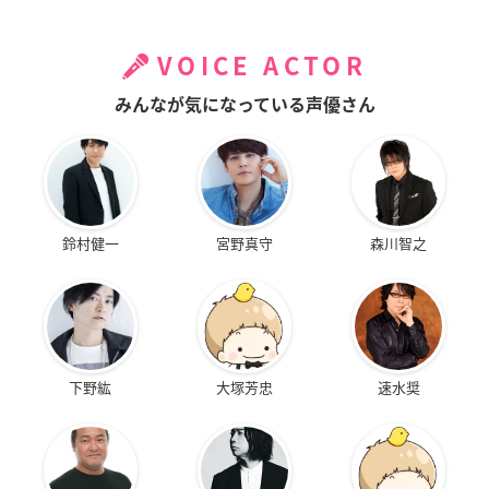
VOICE ACTOR
みんなが気になっている声優さん
鈴村健一
宮野真守
森川智之
下野紘
大塚芳忠
速水奨