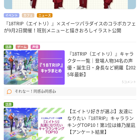
イベント
カフェ
ニュース
『18TRIP（エイトリ）』×スイーツパラダイスのコラボカフェ
が9月2日開催！班別メニューと描きおろしイラスト公開
話題
ゲーム
声優
『18TRIP（エイトリ）』キャラ
クター一覧｜登場人物34名の声
優・誕生日・身長など網羅【202
5年最新】
5コメント
それなー！同感👍同感👍
話題
【エイトリ好きが選ぶ】友達に
なりたい『18TRIP』キャララン
キングTOP10！第1位は蜂乃屋凪
【アンケート結果】