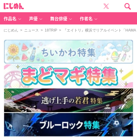
に
じ
め
ん
作品名
声優
舞台俳優
作者名
にじめん
>
ニュース
>
18TRIP
> 『エイトリ』横浜でリアルイベント「HAMA