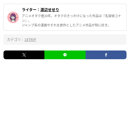
ライター：
渡辺せせり
アニメオタク歴20年。オタクのきっかけになった作品は『名探偵コナ
ン』。
ジャンプ系の漫画やそれを原作としたアニメ作品が特に好き。
カテゴリ :
18TRIP