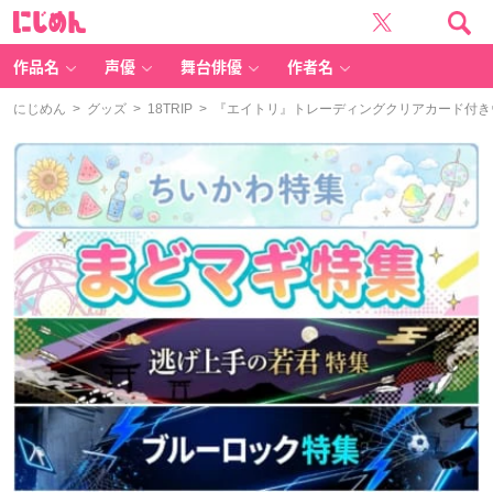
に
じ
め
ん
作品名
声優
舞台俳優
作者名
にじめん
>
グッズ
>
18TRIP
> 『エイトリ』トレーディングクリアカード付き