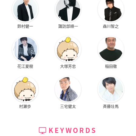
鈴村健一
諏訪部順一
森川智之
花江夏樹
大塚芳忠
稲田徹
村瀬歩
三宅健太
斉藤壮馬
KEYWORDS