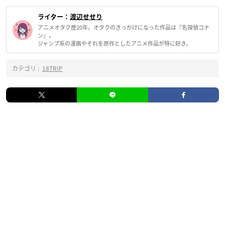
ライター：
渡辺せせり
アニメオタク歴20年。オタクのきっかけになった作品は『名探偵コナ
ン』。
ジャンプ系の漫画やそれを原作としたアニメ作品が特に好き。
カテゴリ :
18TRIP