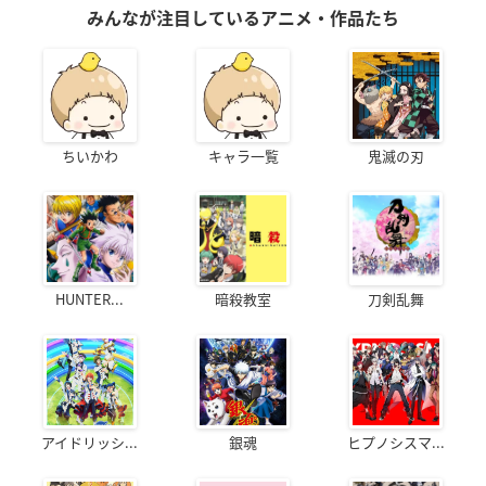
みんなが注目しているアニメ・作品たち
ちいかわ
キャラ一覧
鬼滅の刃
HUNTER...
暗殺教室
刀剣乱舞
アイドリッシ...
銀魂
ヒプノシスマ...