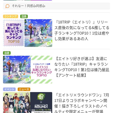
それなー！同感👍同感👍
ランキング
話題
『18TRIP（エイトリ）』リリー
ス直後の気になってる&推してる
子ランキングTOP10！1位は癒や
し効果があるあの人
話題
【エイトリ好きが選ぶ】友達に
なりたい『18TRIP』キャララン
キングTOP10！第1位は蜂乃屋凪
【アンケート結果】
イベント
ニュース
「エイトリ×ラウンドワン」7月
17日よりコラボキャンペーン開
催！描き下ろしイラストのノベ
ルティや限定メニューが登場