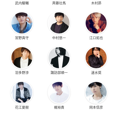
武内駿輔
斉藤壮馬
木村昴
宮野真守
中村悠一
江口拓也
羽多野渉
諏訪部順一
速水奨
花江夏樹
梶裕貴
岡本信彦