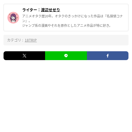
ライター：
渡辺せせり
アニメオタク歴20年。オタクのきっかけになった作品は『名探偵コナ
ン』。
ジャンプ系の漫画やそれを原作としたアニメ作品が特に好き。
カテゴリ :
18TRIP