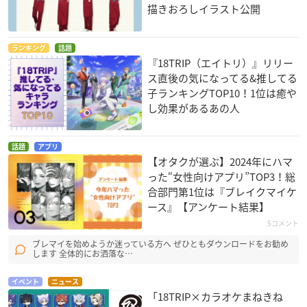
描きおろしイラスト公開
ランキング
話題
『18TRIP（エイトリ）』リリー
ス直後の気になってる&推してる
子ランキングTOP10！1位は癒や
し効果があるあの人
話題
アプリ
【オタクが選ぶ】2024年にハマ
った“女性向けアプリ”TOP3！総
合部門第1位は『ブレイクマイケ
ース』【アンケート結果】
5コメント
ブレマイを始めようか迷っている方へ ぜひともダウンロードをお勧め
します 全体的にお洒落な…
イベント
ニュース
「18TRIP×カラオケまねきね