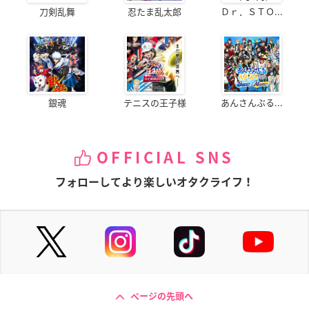
刀剣乱舞
忍たま乱太郎
Ｄｒ．ＳＴＯ...
銀魂
テニスの王子様
あんさんぶる...
OFFICIAL SNS
フォローしてより楽しいオタクライフ！
ページの先頭へ