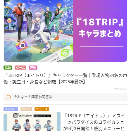
話題
ゲーム
声優
『18TRIP（エイトリ）』キャラクター一覧｜登場人物34名の声
優・誕生日・身長など網羅【2025年最新】
5コメント
それなー！同感👍同感👍
イベント
カフェ
ニュース
『18TRIP（エイトリ）』×スイ
ーツパラダイスのコラボカフェ
が9月2日開催！班別メニューと