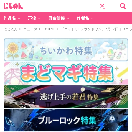
に
じ
め
ん
作品名
声優
舞台俳優
作者名
にじめん
>
ニュース
>
18TRIP
> 「エイトリ×ラウンドワン」7月17日より