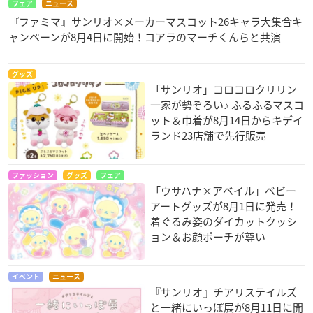
フェア
ニュース
『ファミマ』サンリオ×メーカーマスコット26キャラ大集合キ
ャンペーンが8月4日に開始！コアラのマーチくんらと共演
グッズ
「サンリオ」コロコロクリリン
一家が勢ぞろい♪ ふるふるマスコ
ット＆巾着が8月14日からキデイ
ランド23店舗で先行販売
ファッション
グッズ
フェア
「ウサハナ×アベイル」ベビー
アートグッズが8月1日に発売！
着ぐるみ姿のダイカットクッシ
ョン＆お顔ポーチが尊い
イベント
ニュース
『サンリオ』チアリステイルズ
と一緒にいっぽ展が8月11日に開