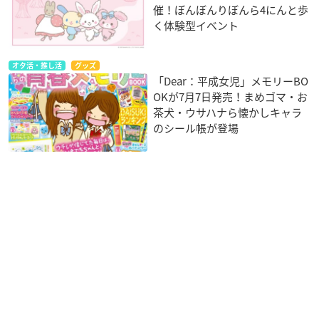
催！ぼんぼんりぼんら4にんと歩
く体験型イベント
オタ活・推し活
グッズ
「Dear：平成女児」メモリーBO
OKが7月7日発売！まめゴマ・お
茶犬・ウサハナら懐かしキャラ
のシール帳が登場