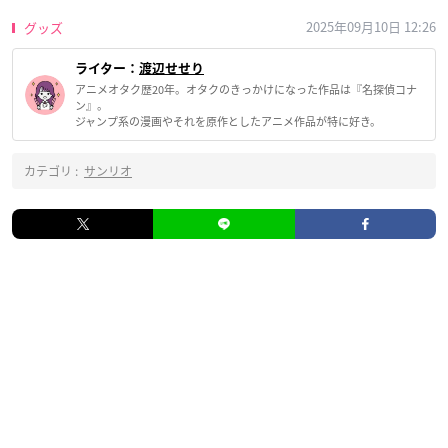
2025年09月10日 12:26
グッズ
ライター：
渡辺せせり
アニメオタク歴20年。オタクのきっかけになった作品は『名探偵コナ
ン』。
ジャンプ系の漫画やそれを原作としたアニメ作品が特に好き。
カテゴリ :
サンリオ