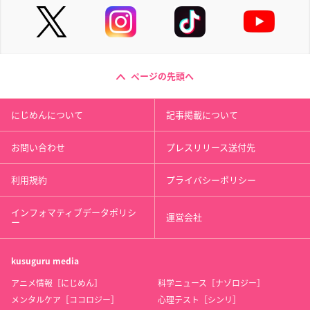
ページの先頭へ
にじめんについて
記事掲載について
お問い合わせ
プレスリリース送付先
利用規約
プライバシーポリシー
インフォマティブデータポリシ
運営会社
ー
kusuguru
media
アニメ情報［にじめん］
科学ニュース［ナゾロジー］
メンタルケア［ココロジー］
心理テスト［シンリ］