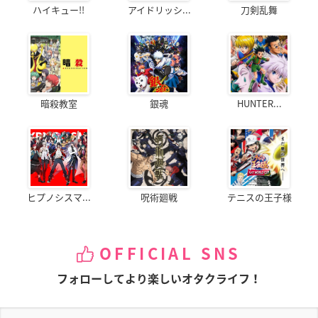
ハイキュー!!
アイドリッシ...
刀剣乱舞
暗殺教室
銀魂
HUNTER...
ヒプノシスマ...
呪術廻戦
テニスの王子様
OFFICIAL SNS
フォローしてより楽しいオタクライフ！