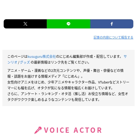
記事の内容について報告する
このページは
kusuguru株式会社
のにじめん編集部が作成・配信しています。
サ
ンリオ
/
グッズ
の最新情報はリンク先をご覧ください。
アニメ・ゲーム・漫画などの2次元コンテンツや、声優・舞台・俳優などの情
報・話題をお届けする情報メディア「にじめん」。
女性向けアニメをはじめ、少年アニメやキャラクター作品、VTuberなどストリー
マーにも幅を広げ、オタクが気になる情報を幅広くお届けしています。
さらに、アンケート・ランキング・オタ活（推し活）お役立ち情報など、女性オ
タクがワクワク楽しめるようなコンテンツも発信しています。
VOICE ACTOR