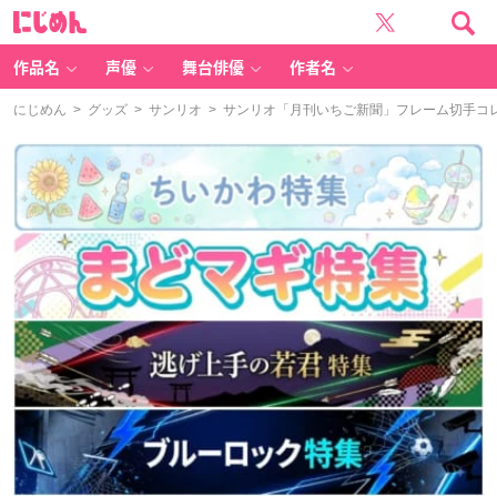
に
じ
め
ん
作品名
声優
舞台俳優
作者名
にじめん
>
グッズ
>
サンリオ
> サンリオ「月刊いちご新聞」フレーム切手コ