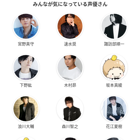
みんなが気になっている声優さん
宮野真守
速水奨
諏訪部順一
下野紘
木村昴
坂本真綾
浪川大輔
森川智之
花江夏樹