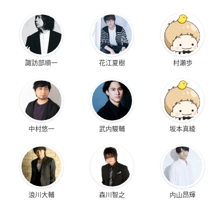
諏訪部順一
花江夏樹
村瀬歩
中村悠一
武内駿輔
坂本真綾
浪川大輔
森川智之
内山昂輝