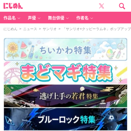
に
じ
め
ん
作品名
声優
舞台俳優
作者名
にじめん
>
ニュース
>
サンリオ
> 「サンリオ×クッピーラムネ」ポップアッ