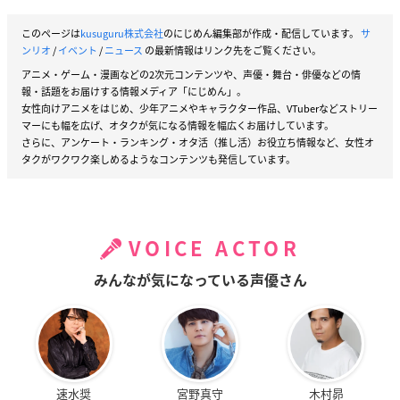
このページは
kusuguru株式会社
のにじめん編集部が作成・配信しています。
サ
ンリオ
/
イベント
/
ニュース
の最新情報はリンク先をご覧ください。
アニメ・ゲーム・漫画などの2次元コンテンツや、声優・舞台・俳優などの情
報・話題をお届けする情報メディア「にじめん」。
女性向けアニメをはじめ、少年アニメやキャラクター作品、VTuberなどストリー
マーにも幅を広げ、オタクが気になる情報を幅広くお届けしています。
さらに、アンケート・ランキング・オタ活（推し活）お役立ち情報など、女性オ
タクがワクワク楽しめるようなコンテンツも発信しています。
VOICE ACTOR
みんなが気になっている声優さん
速水奨
宮野真守
木村昴