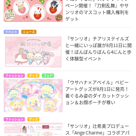
ペーン開催！『刀剣乱舞』やサ
ンリオのマスコット購入権利を
ゲット
イベント
ニュース
『サンリオ』チアリステイルズ
と一緒にいっぽ展が8月11日に開
催！ぼんぼんりぼんら4にんと歩
く体験型イベント
ファッション
グッズ
フェア
「ウサハナ×アベイル」ベビー
アートグッズが8月1日に発売！
着ぐるみ姿のダイカットクッシ
ョン＆お顔ポーチが尊い
ファッション
グッズ
「サンリオ」辻希美プロデュー
ス「Ange Charme」コラボアパ