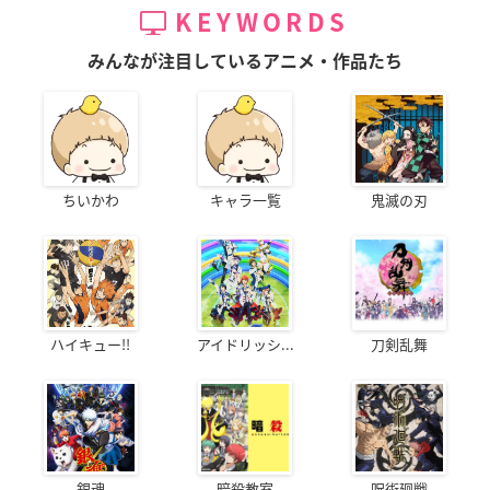
KEYWORDS
みんなが注目しているアニメ・作品たち
ちいかわ
キャラ一覧
鬼滅の刃
ハイキュー!!
アイドリッシ...
刀剣乱舞
銀魂
暗殺教室
呪術廻戦