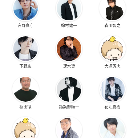
宮野真守
鈴村健一
森川智之
下野紘
速水奨
大塚芳忠
稲田徹
諏訪部順一
花江夏樹