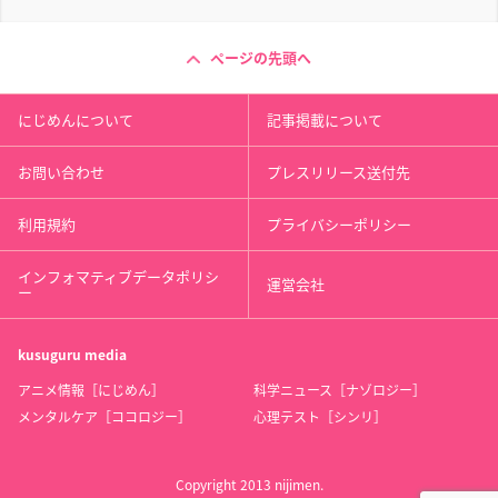
ページの先頭へ
にじめんについて
記事掲載について
お問い合わせ
プレスリリース送付先
利用規約
プライバシーポリシー
インフォマティブデータポリシ
運営会社
ー
kusuguru
media
アニメ情報［にじめん］
科学ニュース［ナゾロジー］
メンタルケア［ココロジー］
心理テスト［シンリ］
Copyright 2013 nijimen.