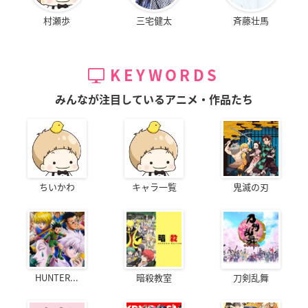
村瀬歩
三宅健太
斉藤壮馬
KEYWORDS
みんなが注目しているアニメ・作品たち
ちいかわ
キャラ一覧
鬼滅の刃
HUNTER...
暗殺教室
刀剣乱舞