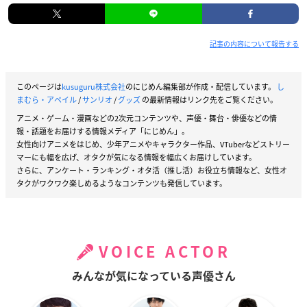
記事の内容について報告する
このページは
kusuguru株式会社
のにじめん編集部が作成・配信しています。
し
まむら・アベイル
/
サンリオ
/
グッズ
の最新情報はリンク先をご覧ください。
アニメ・ゲーム・漫画などの2次元コンテンツや、声優・舞台・俳優などの情
報・話題をお届けする情報メディア「にじめん」。
女性向けアニメをはじめ、少年アニメやキャラクター作品、VTuberなどストリー
マーにも幅を広げ、オタクが気になる情報を幅広くお届けしています。
さらに、アンケート・ランキング・オタ活（推し活）お役立ち情報など、女性オ
タクがワクワク楽しめるようなコンテンツも発信しています。
VOICE ACTOR
みんなが気になっている声優さん