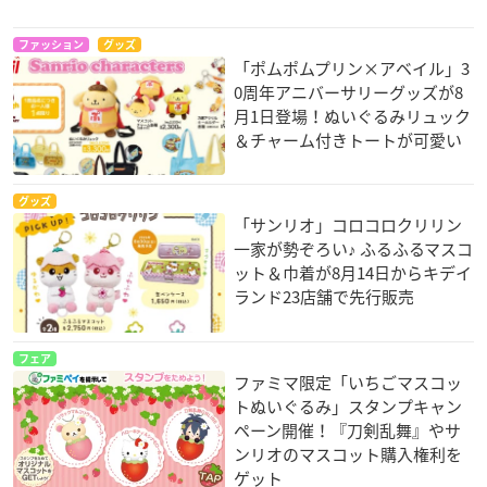
ファッション
グッズ
「ポムポムプリン×アベイル」3
0周年アニバーサリーグッズが8
月1日登場！ぬいぐるみリュック
＆チャーム付きトートが可愛い
グッズ
「サンリオ」コロコロクリリン
一家が勢ぞろい♪ ふるふるマスコ
ット＆巾着が8月14日からキデイ
ランド23店舗で先行販売
フェア
ファミマ限定「いちごマスコッ
トぬいぐるみ」スタンプキャン
ペーン開催！『刀剣乱舞』やサ
ンリオのマスコット購入権利を
ゲット