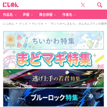
に
じ
め
ん
作品名
声優
舞台俳優
作者名
にじめん
>
グッズ
>
サンリオ
> 「サンリオ×しまむら」ポムポムプリンの新