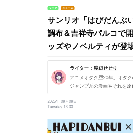
フェア
ニュース
サンリオ「はぴだんぶい
調布＆吉祥寺パルコで
ッズやノベルティが登
ライター：
渡辺せせり
アニメオタク歴20年。オタ
ジャンプ系の漫画やそれを原
2025年 09月09日
Tuesday 13:33