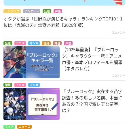
ランキング
アンケート
話題
声優
オタクが選ぶ「日野聡が演じるキャラ」ランキングTOP10！1
位は『鬼滅の刃』煉󠄁獄杏寿郎【2026年版】
2コメント
話題
アニメ
マンガ
書籍
舞台
声優
【2025年最新】『ブルーロッ
ク』キャラクター一覧！アニメ
声優・基本プロフィールを網羅
【ネタバレ有】
1コメント
話題
アニメ
マンガ
『ブルーロック』実在する苗字
調査！あの珍しい名前、本当に
あるの？全国で激レアな苗字
は？
フェア
ニュース