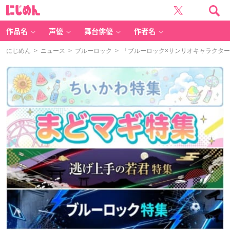
に
じ
め
ん
作品名
声優
舞台俳優
作者名
にじめん
>
ニュース
>
ブルーロック
> 「ブルーロック×サンリオキャラクタ