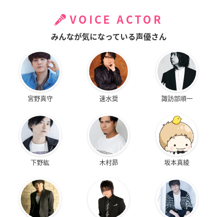
VOICE ACTOR
みんなが気になっている声優さん
宮野真守
速水奨
諏訪部順一
下野紘
木村昴
坂本真綾