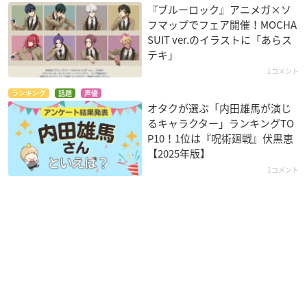
『ブルーロック』アニメガ×ソ
フマップでフェア開催！MOCHA
SUIT ver.のイラストに「あらス
テキ」
1コメント
ランキング
話題
声優
オタクが選ぶ「内田雄馬が演じ
るキャラクター」ランキングTO
P10！1位は『呪術廻戦』伏黒恵
【2025年版】
1コメント