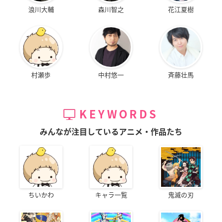
浪川大輔
森川智之
花江夏樹
村瀬歩
中村悠一
斉藤壮馬
KEYWORDS
みんなが注目しているアニメ・作品たち
ちいかわ
キャラ一覧
鬼滅の刃