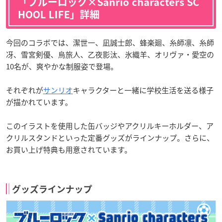
「ブルーロック×Sanrio characters SC
HOOL LIFE」詳細
今回のコラボでは、潔世一、凪誠士郎、蜂楽廻、糸師凛、糸師
冴、雪宮剣優、烏旅人、乙夜影汰、氷織羊、オリヴァ・愛空の
10名が、爽やかな制服姿で登場。
それぞれが
サンリオ
キャラクターと一緒に学校生活を送る様子
が描かれています。
このイラストを使用した缶バッジやアクリルキーホルダー、ア
クリルスタンドといった定番グッズがラインナップ。さらに、
お買い上げ特典も用意されています。
グッズラインナップ