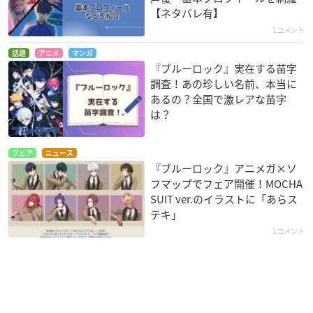
【ネタバレ有】
1コメント
話題
アニメ
マンガ
『ブルーロック』実在する苗字
調査！あの珍しい名前、本当に
あるの？全国で激レアな苗字
は？
フェア
ニュース
『ブルーロック』アニメガ×ソ
フマップでフェア開催！MOCHA
SUIT ver.のイラストに「あらス
テキ」
1コメント