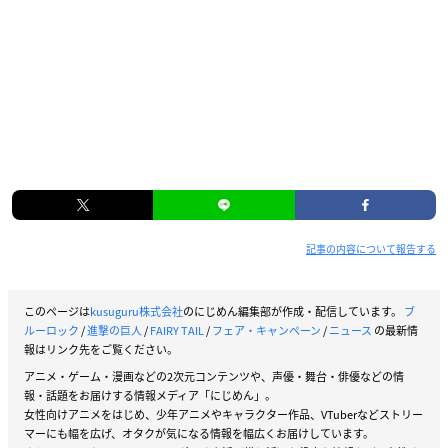
記事の内容について報告する
このページは
kusuguru株式会社
のにじめん編集部が作成・配信しています。
ブ
ルーロック
/
進撃の巨人
/
FAIRY TAIL
/
フェア・キャンペーン
/
ニュース
の最新情
報はリンク先をご覧ください。
アニメ・ゲーム・漫画などの2次元コンテンツや、声優・舞台・俳優などの情
報・話題をお届けする情報メディア「にじめん」。
女性向けアニメをはじめ、少年アニメやキャラクター作品、VTuberなどストリー
マーにも幅を広げ、オタクが気になる情報を幅広くお届けしています。