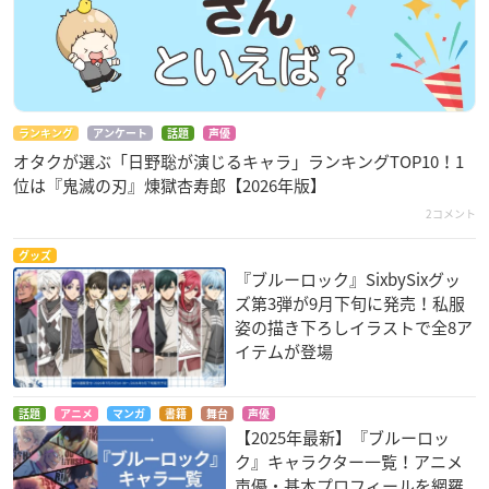
ランキング
アンケート
話題
声優
オタクが選ぶ「日野聡が演じるキャラ」ランキングTOP10！1
位は『鬼滅の刃』煉󠄁獄杏寿郎【2026年版】
2コメント
グッズ
『ブルーロック』SixbySixグッ
ズ第3弾が9月下旬に発売！私服
姿の描き下ろしイラストで全8ア
イテムが登場
話題
アニメ
マンガ
書籍
舞台
声優
【2025年最新】『ブルーロッ
ク』キャラクター一覧！アニメ
声優・基本プロフィールを網羅