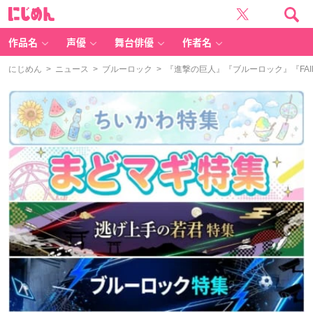
に
じ
め
ん
作品名
声優
舞台俳優
作者名
にじめん
>
ニュース
>
ブルーロック
> 『進撃の巨人』『ブルーロック』『FAI