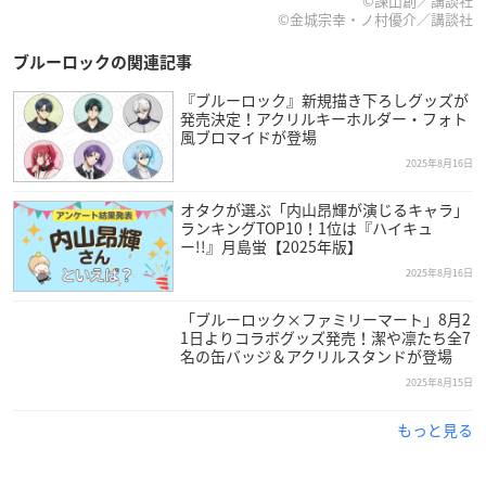
©諫山創／講談社
©金城宗幸・ノ村優介／講談社
ブルーロックの関連記事
『ブルーロック』新規描き下ろしグッズが
発売決定！アクリルキーホルダー・フォト
風ブロマイドが登場
2025年8月16日
オタクが選ぶ「内山昂輝が演じるキャラ」
ランキングTOP10！1位は『ハイキュ
ー!!』月島蛍【2025年版】
2025年8月16日
「ブルーロック×ファミリーマート」8月2
1日よりコラボグッズ発売！潔や凛たち全7
名の缶バッジ＆アクリルスタンドが登場
2025年8月15日
もっと見る