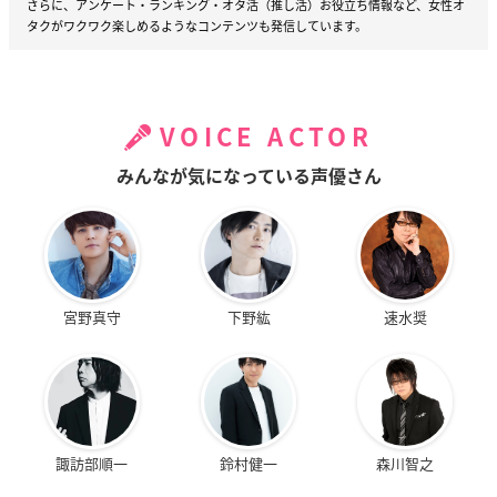
さらに、アンケート・ランキング・オタ活（推し活）お役立ち情報など、女性オ
タクがワクワク楽しめるようなコンテンツも発信しています。
VOICE ACTOR
みんなが気になっている声優さん
宮野真守
下野紘
速水奨
諏訪部順一
鈴村健一
森川智之