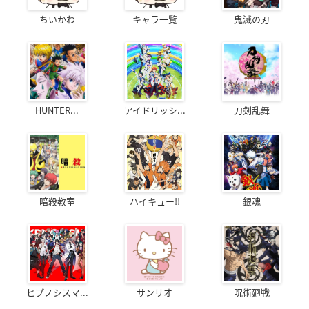
ちいかわ
キャラ一覧
鬼滅の刃
HUNTER...
アイドリッシ...
刀剣乱舞
暗殺教室
ハイキュー!!
銀魂
ヒプノシスマ...
サンリオ
呪術廻戦