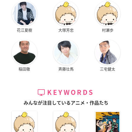
花江夏樹
大塚芳忠
村瀬歩
稲田徹
斉藤壮馬
三宅健太
KEYWORDS
みんなが注目しているアニメ・作品たち