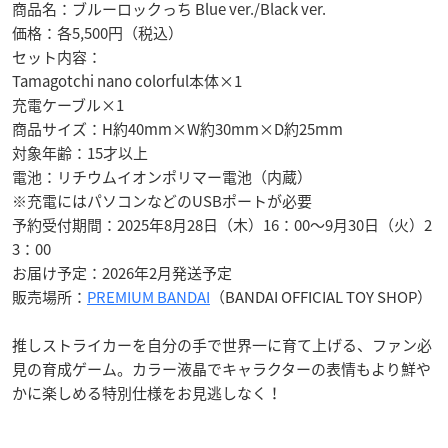
商品名：ブルーロックっち Blue ver./Black ver.
価格：各5,500円（税込）
セット内容：
Tamagotchi nano colorful本体×1
充電ケーブル×1
商品サイズ：H約40mm×W約30mm×D約25mm
対象年齢：15才以上
電池：リチウムイオンポリマー電池（内蔵）
※充電にはパソコンなどのUSBポートが必要
予約受付期間：2025年8月28日（木）16：00～9月30日（火）2
3：00
お届け予定：2026年2月発送予定
販売場所：
PREMIUM BANDAI
（BANDAI OFFICIAL TOY SHOP）
推しストライカーを自分の手で世界一に育て上げる、ファン必
見の育成ゲーム。カラー液晶でキャラクターの表情もより鮮や
かに楽しめる特別仕様をお見逃しなく！