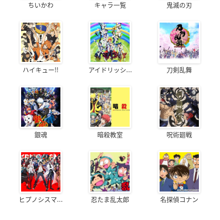
ちいかわ
キャラ一覧
鬼滅の刃
ハイキュー!!
アイドリッシ...
刀剣乱舞
銀魂
暗殺教室
呪術廻戦
ヒプノシスマ...
忍たま乱太郎
名探偵コナン