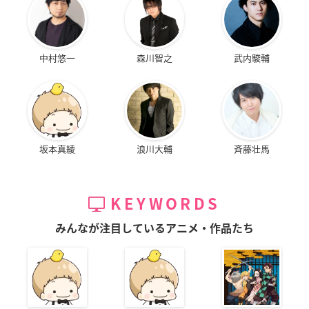
中村悠一
森川智之
武内駿輔
坂本真綾
浪川大輔
斉藤壮馬
KEYWORDS
みんなが注目しているアニメ・作品たち