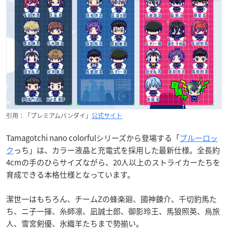
引用：「プレミアムバンダイ」
公式サイト
Tamagotchi nano colorfulシリーズから登場する「
ブルーロッ
ク
っち」は、カラー液晶と充電式を採用した最新仕様。全長約
4cmの手のひらサイズながら、20人以上のストライカーたちを
育成できる本格仕様となっています。
潔世一はもちろん、チームZの蜂楽廻、國神錬介、千切豹馬た
ち、ニ子一揮、糸師凛、凪誠士郎、御影玲王、馬狼照英、烏旅
人、雪宮剣優、氷織羊たちまで勢揃い。