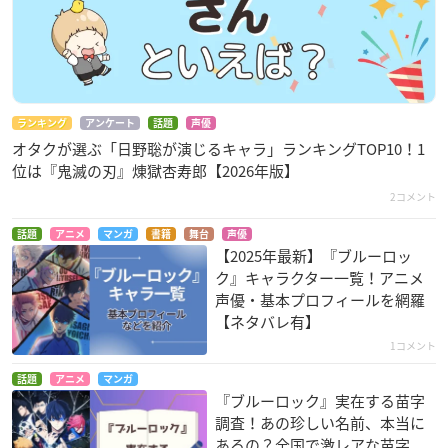
ランキング
アンケート
話題
声優
オタクが選ぶ「日野聡が演じるキャラ」ランキングTOP10！1
位は『鬼滅の刃』煉󠄁獄杏寿郎【2026年版】
2コメント
話題
アニメ
マンガ
書籍
舞台
声優
【2025年最新】『ブルーロッ
ク』キャラクター一覧！アニメ
声優・基本プロフィールを網羅
【ネタバレ有】
1コメント
話題
アニメ
マンガ
『ブルーロック』実在する苗字
調査！あの珍しい名前、本当に
あるの？全国で激レアな苗字