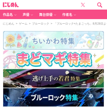
に
じ
め
ん
作品名
声優
舞台俳優
作者名
にじめん
>
ゲーム
>
ブルーロック
> 「ブルーロック×たまごっち」8月28