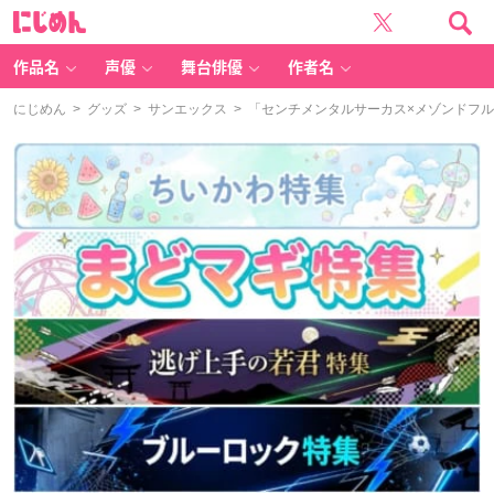
に
じ
め
ん
作品名
声優
舞台俳優
作者名
にじめん
>
グッズ
>
サンエックス
> 「センチメンタルサーカス×メゾンドフ