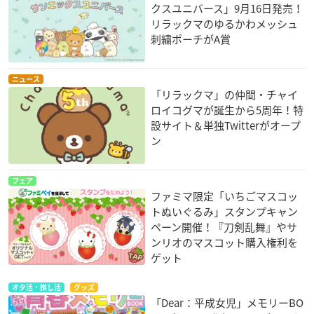
クスユニバース」9月16日発売！
リラックマのゆるかわメッシュ
刺繍ポーチがA賞
ニュース
「リラックマ」の仲間・チャイ
ロイコグマが誕生から5周年！特
設サイト＆単独Twitterがオープ
ン
フェア
ファミマ限定「いちごマスコッ
トぬいぐるみ」スタンプキャン
ペーン開催！『刀剣乱舞』やサ
ンリオのマスコット購入権利を
ゲット
オタ活・推し活
グッズ
「Dear：平成女児」メモリーBO