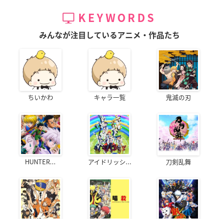
KEYWORDS
みんなが注目しているアニメ・作品たち
ちいかわ
キャラ一覧
鬼滅の刃
HUNTER...
アイドリッシ...
刀剣乱舞