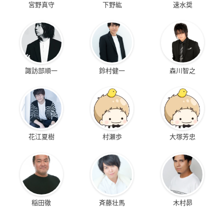
宮野真守
下野紘
速水奨
諏訪部順一
鈴村健一
森川智之
花江夏樹
村瀬歩
大塚芳忠
稲田徹
斉藤壮馬
木村昴