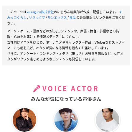
このページは
kusuguru株式会社
のにじめん編集部が作成・配信しています。
す
みっコぐらし
/
リラックマ
/
サンエックス
/
食品
の最新情報はリンク先をご覧くだ
さい。
アニメ・ゲーム・漫画などの2次元コンテンツや、声優・舞台・俳優などの情
報・話題をお届けする情報メディア「にじめん」。
女性向けアニメをはじめ、少年アニメやキャラクター作品、VTuberなどストリー
マーにも幅を広げ、オタクが気になる情報を幅広くお届けしています。
さらに、アンケート・ランキング・オタ活（推し活）お役立ち情報など、女性オ
タクがワクワク楽しめるようなコンテンツも発信しています。
VOICE ACTOR
みんなが気になっている声優さん