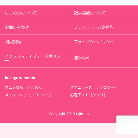
にじめんについて
記事掲載について
お問い合わせ
プレスリリース送付先
利用規約
プライバシーポリシー
インフォマティブデータポリシ
運営会社
ー
kusuguru
media
アニメ情報［にじめん］
科学ニュース［ナゾロジー］
メンタルケア［ココロジー］
心理テスト［シンリ］
Copyright 2013 nijimen.