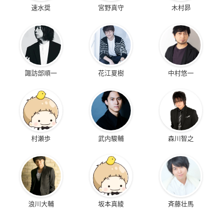
速水奨
宮野真守
木村昴
諏訪部順一
花江夏樹
中村悠一
村瀬歩
武内駿輔
森川智之
浪川大輔
坂本真綾
斉藤壮馬