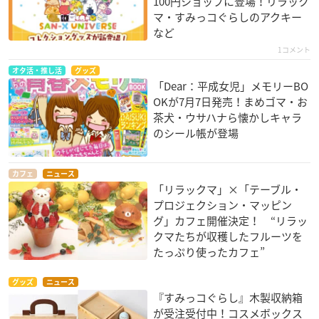
100円ショップに登場！リラック
マ・すみっコぐらしのアクキー
など
1コメント
オタ活・推し活
グッズ
「Dear：平成女児」メモリーBO
OKが7月7日発売！まめゴマ・お
茶犬・ウサハナら懐かしキャラ
のシール帳が登場
カフェ
ニュース
「リラックマ」×「テーブル・
プロジェクション・マッピン
グ」カフェ開催決定！ “リラッ
クマたちが収穫したフルーツを
たっぷり使ったカフェ”
グッズ
ニュース
『すみっコぐらし』木製収納箱
が受注受付中！コスメボックス