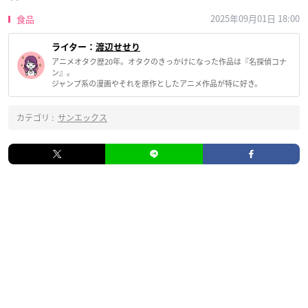
2025年09月01日 18:00
食品
ライター：
渡辺せせり
アニメオタク歴20年。オタクのきっかけになった作品は『名探偵コナ
ン』。
ジャンプ系の漫画やそれを原作としたアニメ作品が特に好き。
カテゴリ :
サンエックス