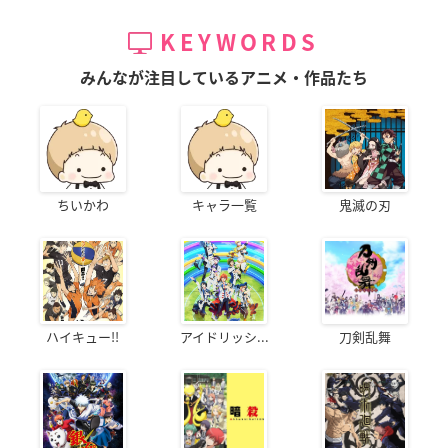
KEYWORDS
みんなが注目しているアニメ・作品たち
ちいかわ
キャラ一覧
鬼滅の刃
ハイキュー!!
アイドリッシ...
刀剣乱舞