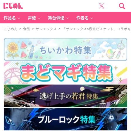
に
じ
め
ん
作品名
声優
舞台俳優
作者名
にじめん
>
食品
>
サンエックス
> 「サンエックス×森永ビスケット」コラボ