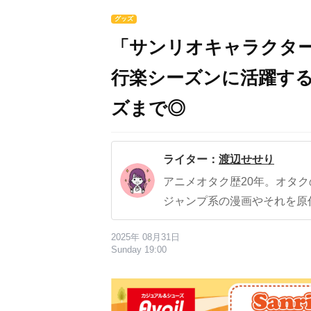
グッズ
「サンリオキャラクター
行楽シーズンに活躍す
ズまで◎
ライター：
渡辺せせり
アニメオタク歴20年。オタ
ジャンプ系の漫画やそれを原
2025年 08月31日
Sunday 19:00