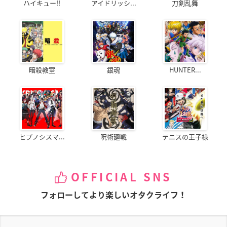
ハイキュー!!
アイドリッシ...
刀剣乱舞
暗殺教室
銀魂
HUNTER...
ヒプノシスマ...
呪術廻戦
テニスの王子様
OFFICIAL SNS
フォローしてより楽しいオタクライフ！