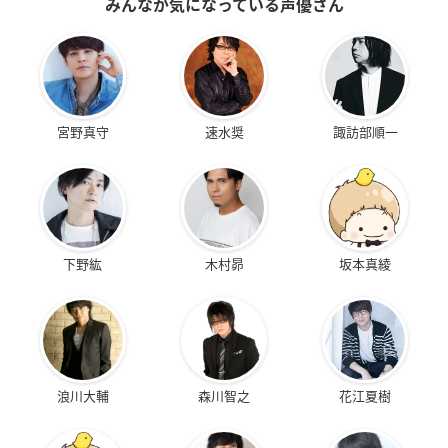
みんなが気になっている声優さん
宮野真守
速水奨
諏訪部順一
下野紘
木村昴
坂本真綾
浪川大輔
森川智之
花江夏樹