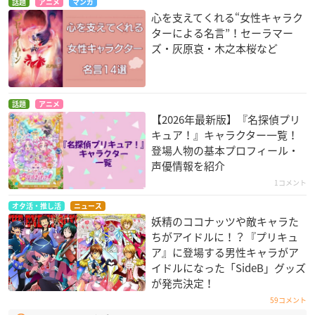
話題
アニメ
マンガ
心を支えてくれる“女性キャラク
ターによる名言”！セーラマー
ズ・灰原哀・木之本桜など
話題
アニメ
【2026年最新版】『名探偵プリ
キュア！』キャラクター一覧！
登場人物の基本プロフィール・
声優情報を紹介
1コメント
オタ活・推し活
ニュース
妖精のココナッツや敵キャラた
ちがアイドルに！？『プリキュ
ア』に登場する男性キャラがア
イドルになった「SideB」グッズ
が発売決定！
59コメント