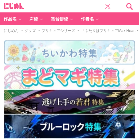
に
じ
め
ん
作品名
声優
舞台俳優
作者名
にじめん
>
グッズ
>
プリキュアシリーズ
> 「ふたりはプリキュアMax Hea