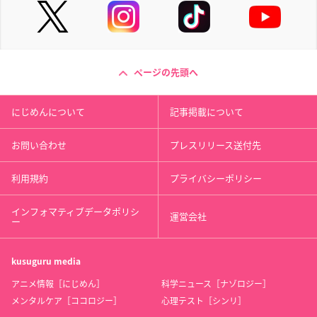
ページの先頭へ
にじめんについて
記事掲載について
お問い合わせ
プレスリリース送付先
利用規約
プライバシーポリシー
インフォマティブデータポリシ
運営会社
ー
kusuguru
media
アニメ情報［にじめん］
科学ニュース［ナゾロジー］
メンタルケア［ココロジー］
心理テスト［シンリ］