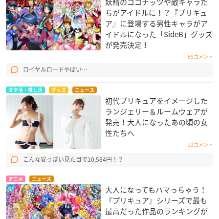
妖精のココナッツや敵キャラた
ちがアイドルに！？『プリキュ
ア』に登場する男性キャラがア
イドルになった「SideB」グッズ
が発売決定！
59コメント
ロイヤルロードやばい…
オタ活・推し活
グッズ
ニュース
初代プリキュアをイメージした
ランジェリー＆ルームウェアが
発売！大人になったあの頃の女
性たちへ
12コメント
こんな安っぽい見た目で10,584円！？
アニメ
ニュース
大人になってもハマっちゃう！
『プリキュア』シリーズで最も
最高だった作品のランキングが