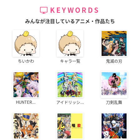
KEYWORDS
みんなが注目しているアニメ・作品たち
ちいかわ
キャラ一覧
鬼滅の刃
HUNTER...
アイドリッシ...
刀剣乱舞