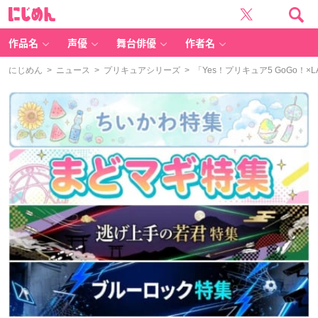
に
じ
め
ん
作品名
声優
舞台俳優
作者名
にじめん
>
ニュース
>
プリキュアシリーズ
> 「Yes！プリキュア5 GoGo