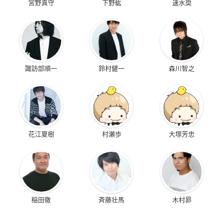
宮野真守
下野紘
速水奨
諏訪部順一
鈴村健一
森川智之
花江夏樹
村瀬歩
大塚芳忠
稲田徹
斉藤壮馬
木村昴