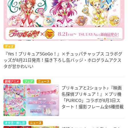
グッズ
『Yes！プリキュア5GoGo！』×チュッパチャップス コラボグ
ッズが8月21日発売！描き下ろし缶バッジ・ホログラムアクス
タが甘かわいい
劇場アニメ
フェア
ニュース
プリキュアと2ショット♪『映画
名探偵プリキュア！』×プリ機
「PURICO」コラボが8月3日ス
タート！撮影フレーム全6種搭載
オタ活・推し活
ニュース