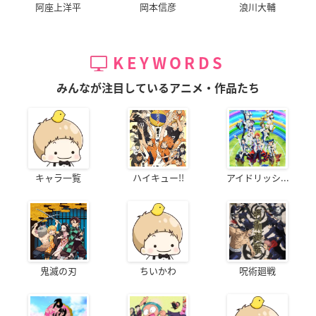
阿座上洋平
岡本信彦
浪川大輔
KEYWORDS
みんなが注目しているアニメ・作品たち
キャラ一覧
ハイキュー!!
アイドリッシ...
鬼滅の刃
ちいかわ
呪術廻戦