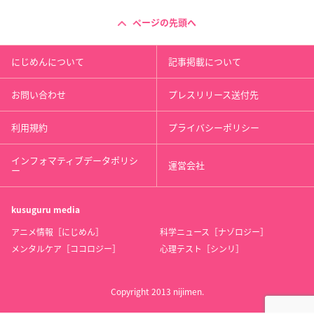
ページの先頭へ
にじめんについて
記事掲載について
お問い合わせ
プレスリリース送付先
利用規約
プライバシーポリシー
インフォマティブデータポリシ
運営会社
ー
kusuguru
media
アニメ情報［にじめん］
科学ニュース［ナゾロジー］
メンタルケア［ココロジー］
心理テスト［シンリ］
Copyright 2013 nijimen.