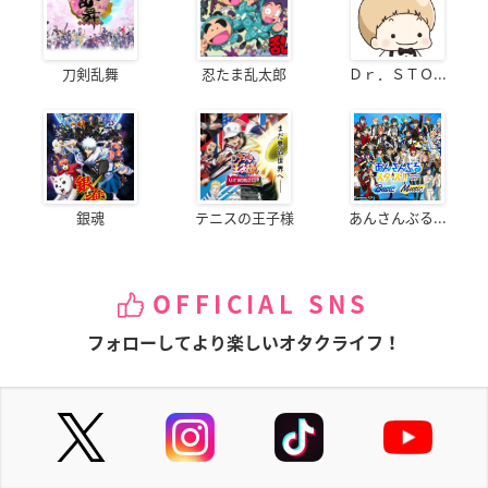
刀剣乱舞
忍たま乱太郎
Ｄｒ．ＳＴＯ...
銀魂
テニスの王子様
あんさんぶる...
OFFICIAL SNS
フォローしてより楽しいオタクライフ！