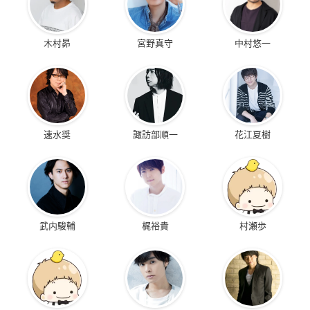
木村昴
宮野真守
中村悠一
速水奨
諏訪部順一
花江夏樹
武内駿輔
梶裕貴
村瀬歩