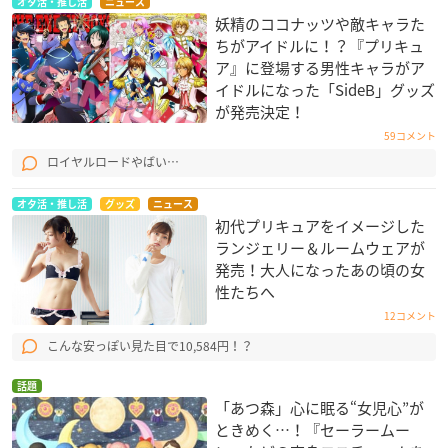
オタ活・推し活
ニュース
妖精のココナッツや敵キャラた
ちがアイドルに！？『プリキュ
ア』に登場する男性キャラがア
イドルになった「SideB」グッズ
が発売決定！
59コメント
ロイヤルロードやばい…
オタ活・推し活
グッズ
ニュース
初代プリキュアをイメージした
ランジェリー＆ルームウェアが
発売！大人になったあの頃の女
性たちへ
12コメント
こんな安っぽい見た目で10,584円！？
話題
「あつ森」心に眠る“女児心”が
ときめく…！『セーラームー