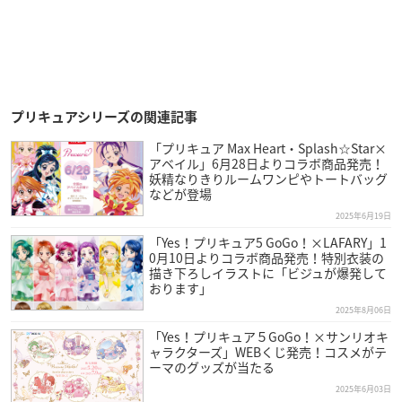
プリキュアシリーズの関連記事
「プリキュア Max Heart・Splash☆Star×
アベイル」6月28日よりコラボ商品発売！
妖精なりきりルームワンピやトートバッグ
などが登場
2025年6月19日
「Yes！プリキュア5 GoGo！×LAFARY」1
0月10日よりコラボ商品発売！特別衣装の
描き下ろしイラストに「ビジュが爆発して
おります」
2025年8月06日
「Yes！プリキュア５GoGo！×サンリオキ
ャラクターズ」WEBくじ発売！コスメがテ
ーマのグッズが当たる
2025年6月03日