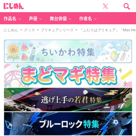
に
じ
め
ん
作品名
声優
舞台俳優
作者名
にじめん
>
グッズ
>
プリキュアシリーズ
> 『ふたりはプリキュア』『Max 