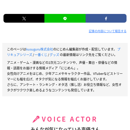
記事の内容について報告する
このページは
kusuguru株式会社
のにじめん編集部が作成・配信しています。
プ
リキュアシリーズ
/
一番くじ
/
グッズ
の最新情報はリンク先をご覧ください。
アニメ・ゲーム・漫画などの2次元コンテンツや、声優・舞台・俳優などの情
報・話題をお届けする情報メディア「にじめん」。
女性向けアニメをはじめ、少年アニメやキャラクター作品、VTuberなどストリー
マーにも幅を広げ、オタクが気になる情報を幅広くお届けしています。
さらに、アンケート・ランキング・オタ活（推し活）お役立ち情報など、女性オ
タクがワクワク楽しめるようなコンテンツも発信しています。
VOICE ACTOR
みんなが気になっている声優さん