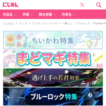
に
じ
め
ん
作品名
声優
舞台俳優
作者名
にじめん
>
グッズ
>
プリキュアシリーズ
> 一番くじ「プリキュア ～Forev