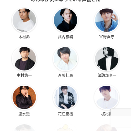
木村昴
武内駿輔
宮野真守
中村悠一
斉藤壮馬
諏訪部順一
速水奨
花江夏樹
梶裕貴