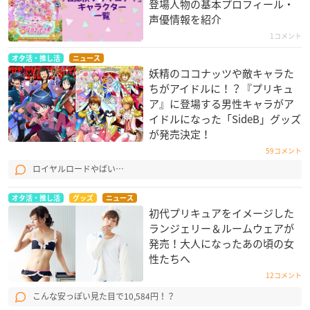
登場人物の基本プロフィール・
声優情報を紹介
1コメント
オタ活・推し活
ニュース
妖精のココナッツや敵キャラた
ちがアイドルに！？『プリキュ
ア』に登場する男性キャラがア
イドルになった「SideB」グッズ
が発売決定！
59コメント
ロイヤルロードやばい…
オタ活・推し活
グッズ
ニュース
初代プリキュアをイメージした
ランジェリー＆ルームウェアが
発売！大人になったあの頃の女
性たちへ
12コメント
こんな安っぽい見た目で10,584円！？