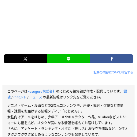
記事の内容について報告する
このページは
kusuguru株式会社
のにじめん編集部が作成・配信しています。
銀
魂
/
イベント
/
ニュース
の最新情報はリンク先をご覧ください。
アニメ・ゲーム・漫画などの2次元コンテンツや、声優・舞台・俳優などの情
報・話題をお届けする情報メディア「にじめん」。
女性向けアニメをはじめ、少年アニメやキャラクター作品、VTuberなどストリー
マーにも幅を広げ、オタクが気になる情報を幅広くお届けしています。
さらに、アンケート・ランキング・オタ活（推し活）お役立ち情報など、女性オ
タクがワクワク楽しめるようなコンテンツも発信しています。