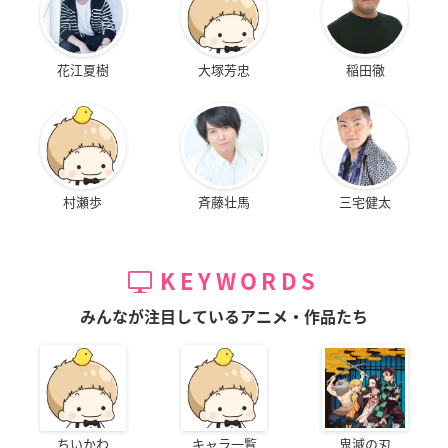
花江夏樹
大塚芳忠
稲田徹
村瀬歩
斉藤壮馬
三宅健太
KEYWORDS
みんなが注目しているアニメ・作品たち
ちいかわ
キャラ一覧
鬼滅の刃