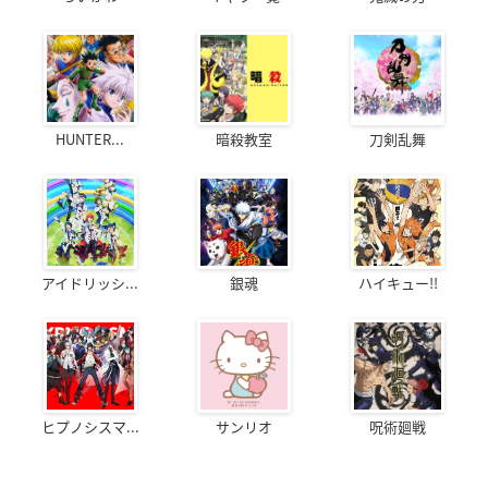
HUNTER...
暗殺教室
刀剣乱舞
アイドリッシ...
銀魂
ハイキュー!!
ヒプノシスマ...
サンリオ
呪術廻戦