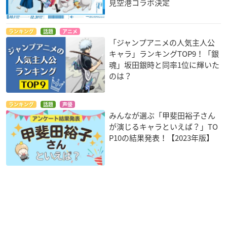
見空港コラボ決定
ランキング
話題
アニメ
「ジャンプアニメの人気主人公
キャラ」ランキングTOP9！「銀
魂」坂田銀時と同率1位に輝いた
のは？
ランキング
話題
声優
みんなが選ぶ「甲斐田裕子さん
が演じるキャラといえば？」TO
P10の結果発表！【2023年版】