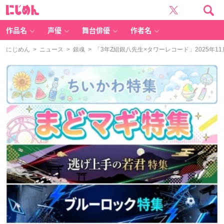
に
じ
め
ん
作品名
声優
舞台俳優
作者名
にじめん
>
ニュース
>
銀魂
> 「3年Z組銀八先生×タワーレコード」2025