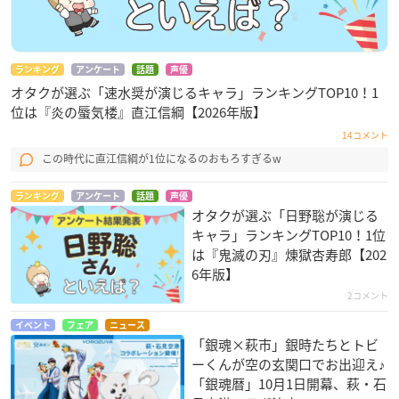
ランキング
アンケート
話題
声優
オタクが選ぶ「速水奨が演じるキャラ」ランキングTOP10！1
位は『炎の蜃気楼』直江信綱【2026年版】
14コメント
この時代に直江信綱が1位になるのおもろすぎるw
ランキング
アンケート
話題
声優
オタクが選ぶ「日野聡が演じる
キャラ」ランキングTOP10！1位
は『鬼滅の刃』煉󠄁獄杏寿郎【202
6年版】
2コメント
イベント
フェア
ニュース
「銀魂×萩市」銀時たちとトビ
ーくんが空の玄関口でお出迎え♪
「銀魂暦」10月1日開幕、萩・石