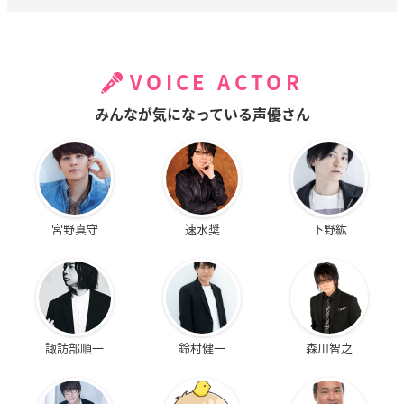
VOICE ACTOR
みんなが気になっている声優さん
宮野真守
速水奨
下野紘
諏訪部順一
鈴村健一
森川智之