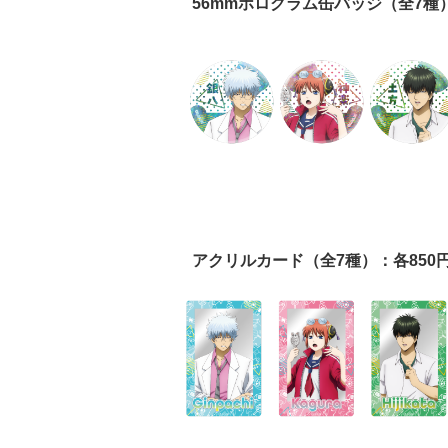
56mmホログラム缶バッジ（全7種
アクリルカード（全7種）：各850