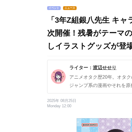
イベント
ニュース
「3年Z組銀八先生 キ
次開催！残暑がテーマ
しイラストグッズが登
ライター：
渡辺せせり
アニメオタク歴20年。オタ
ジャンプ系の漫画やそれを原
2025年 08月25日
Monday 12:00