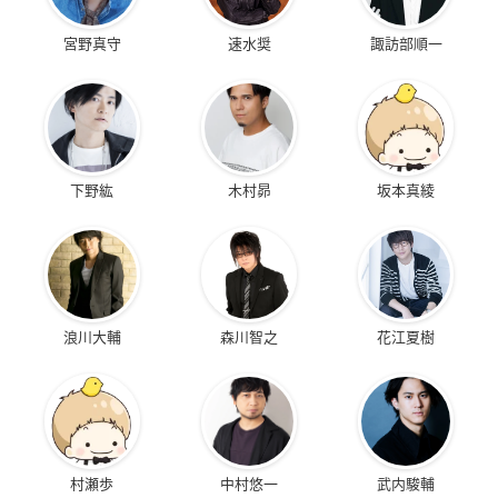
宮野真守
速水奨
諏訪部順一
下野紘
木村昴
坂本真綾
浪川大輔
森川智之
花江夏樹
村瀬歩
中村悠一
武内駿輔