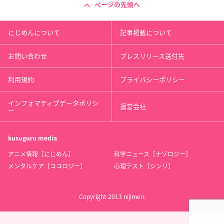
ページの先頭へ
にじめんについて
記事掲載について
お問い合わせ
プレスリリース送付先
利用規約
プライバシーポリシー
インフォマティブデータポリシ
運営会社
ー
kusuguru
media
アニメ情報［にじめん］
科学ニュース［ナゾロジー］
メンタルケア［ココロジー］
心理テスト［シンリ］
Copyright 2013 nijimen.