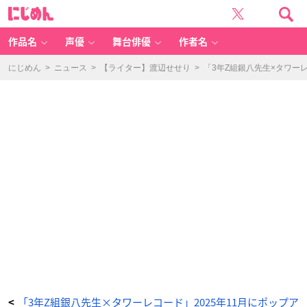
T
に
V
じ
ア
め
ニ
ん
メ
『3
作品名
声優
舞台俳優
作者名
年
Z
組
銀
にじめん
>
ニュース
>
【ライター】渡辺せせり
>
「3年Z組銀八先生×タワー
八
先
生』
P
O
P
U
P
S
H
O
P
-
ア
ニ
メ
情
報
サ
イ
ト
に
じ
め
ん
「3年Z組銀八先生×タワーレコード」2025年11月にポップア
<