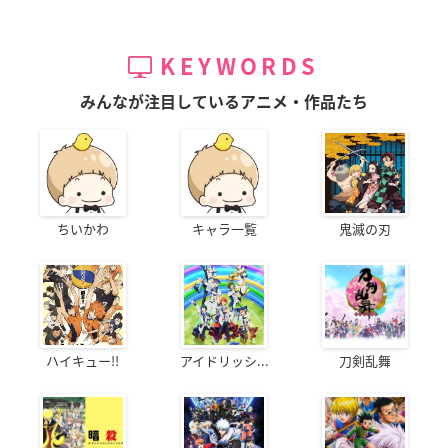
KEYWORDS
みんなが注目しているアニメ・作品たち
ちいかわ
キャラ一覧
鬼滅の刃
ハイキュー!!
アイドリッシ...
刀剣乱舞