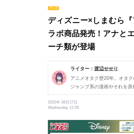
グッズ
ディズニー×しまむら『
ラボ商品発売！アナと
ーチ類が登場
ライター：
渡辺せせり
アニメオタク歴20年。オタ
ジャンプ系の漫画やそれを原
2025年 08月27日
Wednesday 12:00