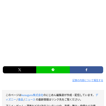
記事の内容について報告する
このページは
kusuguru株式会社
のにじめん編集部が作成・配信しています。
デ
ィズニー
/
食品
/
ニュース
の最新情報はリンク先をご覧ください。
アニメ・ゲーム・漫画などの2次元コンテンツや、声優・舞台・俳優などの情