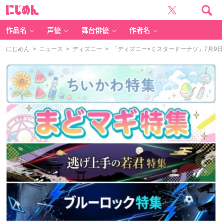
に
じ
め
ん
作品名
声優
舞台俳優
作者名
にじめん
>
ニュース
>
ディズニー
> 「ディズニー×ミスタードーナツ」7月