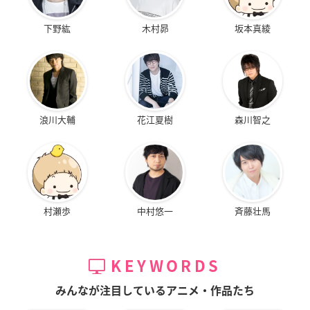
下野紘
木村昴
坂本真綾
浪川大輔
花江夏樹
森川智之
村瀬歩
中村悠一
斉藤壮馬
KEYWORDS
みんなが注目しているアニメ・作品たち