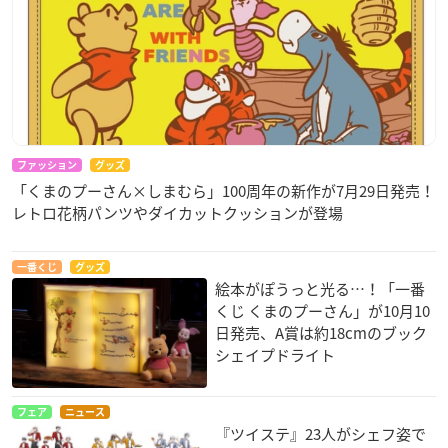
ファッション
グッズ
「くまのプーさん×しまむら」100周年の新作が7月29日発売！
レトロ花柄パンツやダイカットクッションが登場
一番くじ
グッズ
絵本がぽうっと光る…！「一番
くじ くまのプーさん」が10月10
日発売、A賞は約18cmのブック
シェイプドライト
フェア
ニュース
『ツイステ』23人がシェフ姿で