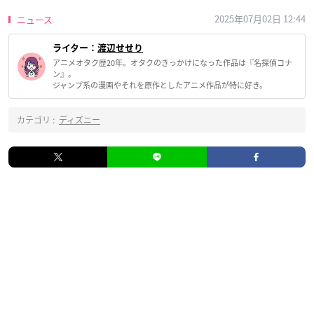
2025年07月02日 12:44
ニュース
ライター：
渡辺せせり
アニメオタク歴20年。オタクのきっかけになった作品は『名探偵コナ
ン』。
ジャンプ系の漫画やそれを原作としたアニメ作品が特に好き。
カテゴリ :
ディズニー