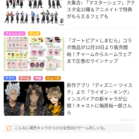
大集合♪ 「マスターシェフ」アク
スタ全22種＆アニメイトで特典
がもらえるフェアも
ファッション
グッズ
「ズートピア×しまむら」コラ
ボ商品が12月10日より販売開
始！チャームからルームウェア
まで圧巻のラインナップ
アプリ
ゲーム
声優
ニュース
新作アプリ『ディズニー ツイス
テ』より『ライオン・キング』
インスパイアの新キャラが公
開！キャストに梅原裕一郎さん
ら
3コメント
こんなに褐色キャラだらけの女性向けゲーム珍しいな。