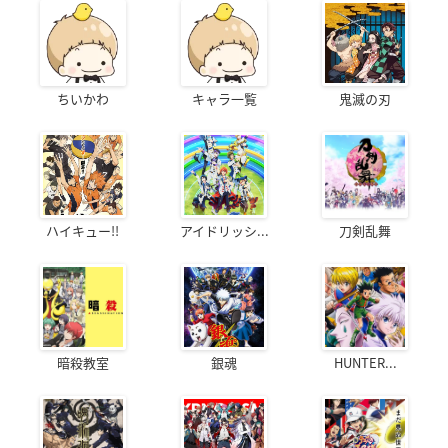
ちいかわ
キャラ一覧
鬼滅の刃
ハイキュー!!
アイドリッシ...
刀剣乱舞
暗殺教室
銀魂
HUNTER...