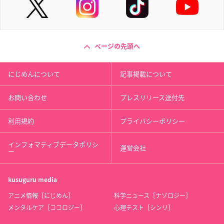
ページの先頭へ
にじめんについて
記事掲載について
お問い合わせ
プレスリリース送付先
利用規約
プライバシーポリシー
インフォマティブデータポリシ
運営会社
ー
kusuguru
media
アニメ情報［にじめん］
科学ニュース［ナゾロジー］
メンタルケア［ココロジー］
心理テスト［シンリ］