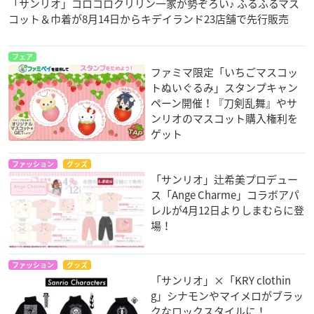
「サンリオ」コロコロクリリン一家が勢ぞろい♪ ふるふるマス
コット＆巾着が8月14日からキデイランド23店舗で先行販売
フェア
ファミマ限定「いちごマスコッ
トぬいぐるみ」スタンプキャン
ペーン開催！『刀剣乱舞』やサ
ンリオのマスコット購入権利を
ゲット
ファッション
グッズ
「サンリオ」辻希美プロデュー
ス「Ange Charme」コラボアパ
レルが4月12日よりしまむらに登
場！
ファッション
グッズ
「サンリオ」×「KRY clothin
g」シナモンやマイメロがブラッ
クなロックスタイルに！