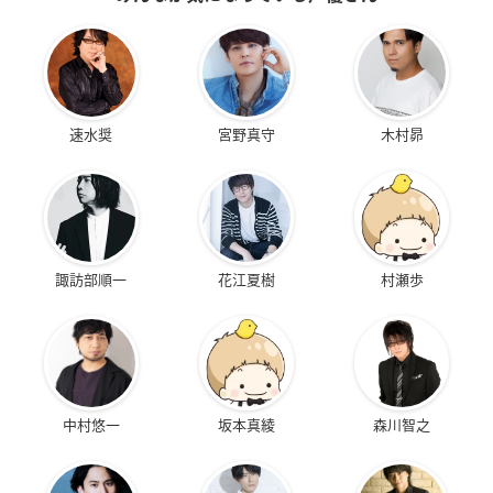
速水奨
宮野真守
木村昴
諏訪部順一
花江夏樹
村瀬歩
中村悠一
坂本真綾
森川智之