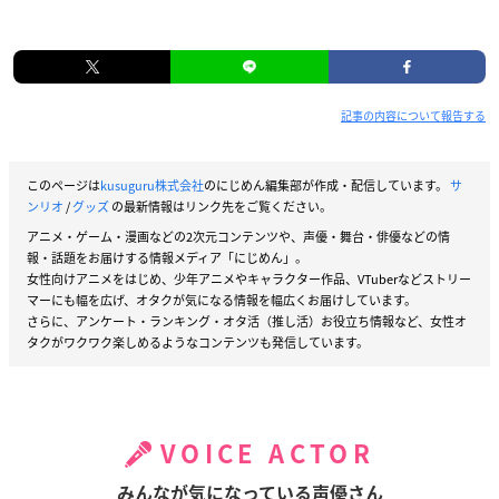
記事の内容について報告する
このページは
kusuguru株式会社
のにじめん編集部が作成・配信しています。
サ
ンリオ
/
グッズ
の最新情報はリンク先をご覧ください。
アニメ・ゲーム・漫画などの2次元コンテンツや、声優・舞台・俳優などの情
報・話題をお届けする情報メディア「にじめん」。
女性向けアニメをはじめ、少年アニメやキャラクター作品、VTuberなどストリー
マーにも幅を広げ、オタクが気になる情報を幅広くお届けしています。
さらに、アンケート・ランキング・オタ活（推し活）お役立ち情報など、女性オ
タクがワクワク楽しめるようなコンテンツも発信しています。
VOICE ACTOR
みんなが気になっている声優さん