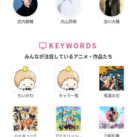
武内駿輔
内山昂輝
浪川大輔
KEYWORDS
みんなが注目しているアニメ・作品たち
ちいかわ
キャラ一覧
鬼滅の刃
ハイキュー!!
アイドリッシ...
刀剣乱舞