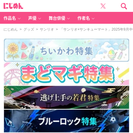
に
じ
め
ん
作品名
声優
舞台俳優
作者名
にじめん
>
グッズ
>
サンリオ
> 「サンリオ×サンキューマート」2025年9