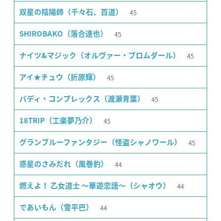
45
双星の陰陽師（千々石、百道）
45
SHIROBAKO（落合達也）
45
ナイツ&マジック（オルヴァー・ブロムダール）
45
アイ★チュウ（折原輝）
45
バディ・コンプレックス（渡瀬青葉）
45
18TRIP（工楽夢乃介）
45
グランブルーファンタジー（怪盗シャノワール）
44
惑星のさみだれ（風巻豹）
44
燃えよ！ 乙女道士 〜華遊恋語〜（シャオウ）
44
であいもん（雪平巴）