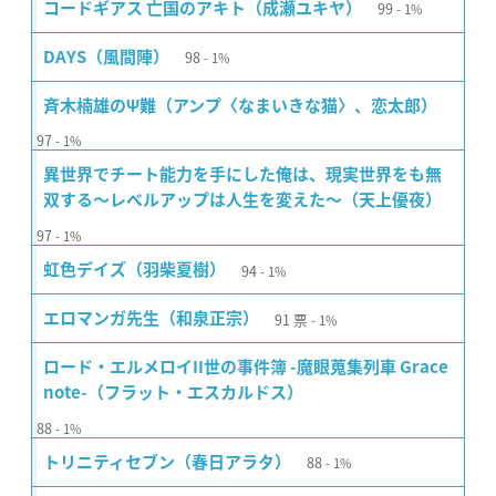
99
コードギアス 亡国のアキト（成瀬ユキヤ）
1%
98
DAYS（風間陣）
1%
斉木楠雄のΨ難（アンプ〈なまいきな猫〉、恋太郎）
97
1%
異世界でチート能力を手にした俺は、現実世界をも無
双する〜レベルアップは人生を変えた〜（天上優夜）
97
1%
94
虹色デイズ（羽柴夏樹）
1%
91
票
エロマンガ先生（和泉正宗）
1%
ロード・エルメロイII世の事件簿 -魔眼蒐集列車 Grace
note-（フラット・エスカルドス）
88
1%
88
トリニティセブン（春日アラタ）
1%