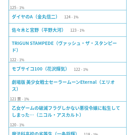
125
1%
124
ダイヤのA（金丸信二）
1%
123
佐々木と宮野（平野大河）
1%
TRIGUN STAMPEDE（ヴァッシュ・ザ・スタンピー
ド）
122
1%
122
モブサイコ100（花沢輝気）
1%
劇場版 美少女戦士セーラームーンEternal（エリオ
ス）
121
票
1%
乙女ゲームの破滅フラグしかない悪役令嬢に転生して
しまった…（ニコル・アスカルト）
120
1%
118
魔法科高校の劣等生（一条将輝）
1%