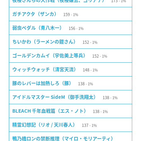
173
夜桜さんちの大作戦（夜桜嫌五、ゴリアテ）
1%
159
ガチアクタ（ザンカ）
1%
156
弱虫ペダル（青八木一）
1%
152
ちいかわ（ラーメンの鎧さん）
1%
152
ゴールデンカムイ（宇佐美上等兵）
1%
148
ウィッチウォッチ（清宮天流）
1%
138
豚のレバーは加熱しろ（豚）
1%
138
アイドルマスター SideM（御手洗翔太）
1%
138
BLEACH 千年血戦篇（エス・ノト）
1%
137
精霊幻想記（リオ / 天川春人）
1%
鴨乃橋ロンの禁断推理（マイロ・モリアーティ）