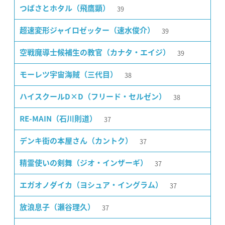
39
つばさとホタル（飛鷹顕）
39
超速変形ジャイロゼッター（速水俊介）
39
空戦魔導士候補生の教官（カナタ・エイジ）
38
モーレツ宇宙海賊（三代目）
38
ハイスクールD×D（フリード・セルゼン）
37
RE-MAIN（石川則道）
37
デンキ街の本屋さん（カントク）
37
精霊使いの剣舞（ジオ・インザーギ）
37
エガオノダイカ（ヨシュア・イングラム）
37
放浪息子（瀬谷理久）