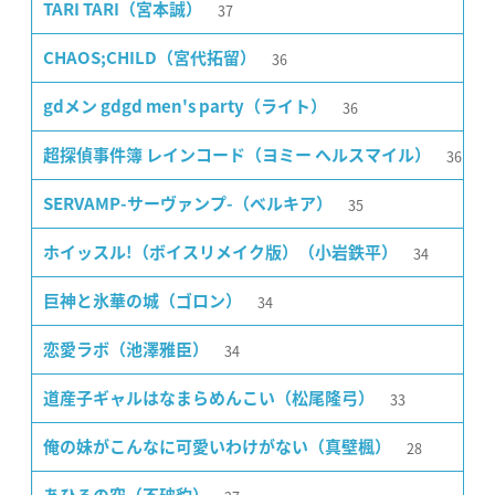
37
TARI TARI（宮本誠）
36
CHAOS;CHILD（宮代拓留）
36
gdメン gdgd men's party（ライト）
36
超探偵事件簿 レインコード（ヨミー ヘルスマイル）
35
SERVAMP-サーヴァンプ-（ベルキア）
34
ホイッスル!（ボイスリメイク版）（小岩鉄平）
34
巨神と氷華の城（ゴロン）
34
恋愛ラボ（池澤雅臣）
33
道産子ギャルはなまらめんこい（松尾隆弓）
28
俺の妹がこんなに可愛いわけがない（真壁楓）