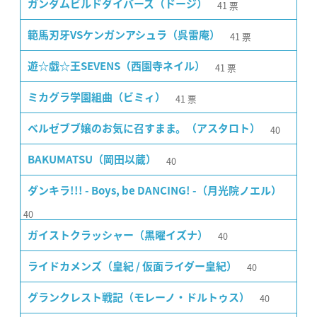
41
票
ガンダムビルドダイバーズ（ドージ）
41
票
範馬刃牙VSケンガンアシュラ（呉雷庵）
41
票
遊☆戯☆王SEVENS（西園寺ネイル）
41
票
ミカグラ学園組曲（ビミィ）
40
ベルゼブブ嬢のお気に召すまま。（アスタロト）
40
BAKUMATSU（岡田以蔵）
ダンキラ!!! - Boys, be DANCING! -（月光院ノエル）
40
40
ガイストクラッシャー（黒曜イズナ）
40
ライドカメンズ（皇紀 / 仮面ライダー皇紀）
40
グランクレスト戦記（モレーノ・ドルトゥス）