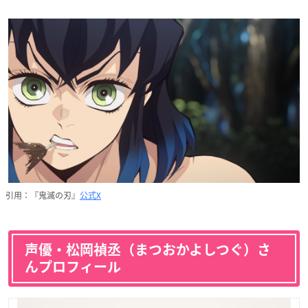
引用：『鬼滅の刃』
公式X
声優・松岡禎丞（まつおかよしつぐ）さ
んプロフィール