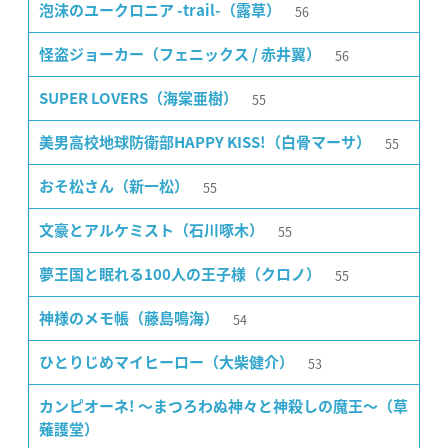
56
泡沫のユークロニア -trail-（露草）
56
怪盗ジョーカー（フェニックス / 赤井翼）
55
SUPER LOVERS（海棠亜樹）
55
美男高校地球防衛部HAPPY KISS!（白骨マーサ）
55
おそ松さん（新一松）
55
文豪とアルケミスト（石川啄木）
55
夢王国と眠れる100人の王子様（クロノ）
54
神様のメモ帳（藤島鳴海）
53
ひとりじめマイヒーロー（大柴健介）
カンピオーネ! 〜まつろわぬ神々と神殺しの魔王〜（草
薙護堂）