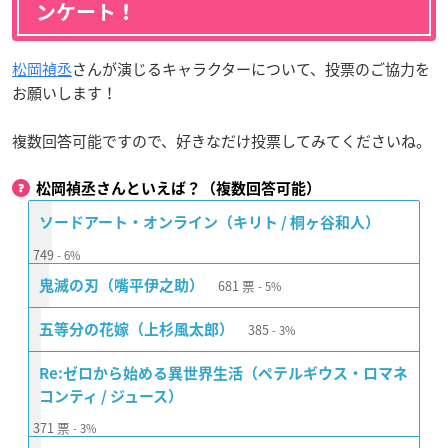
ンケート！
松岡禎丞
さんが演じるキャラクターについて、投票のご協力を
お願いします！
複数回答可能ですので、好きなだけ投票してみてくださいね。
松岡禎丞さんといえば？（複数回答可能）
ソードアート・オンライン（キリト / 桐ヶ谷和人）
749
6%
681
票
鬼滅の刃（嘴平伊之助）
5%
385
五等分の花嫁（上杉風太郎）
3%
Re:ゼロから始める異世界生活（ペテルギウス・ロマネ
コンティ / ジュース）
371
票
3%