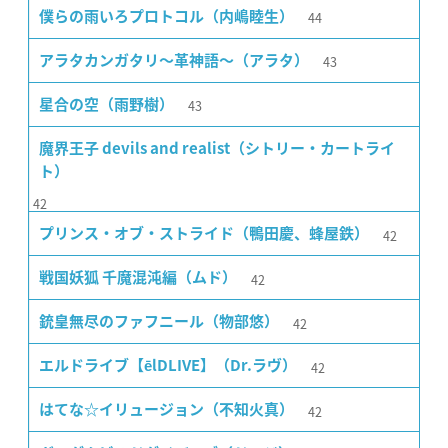
44
僕らの雨いろプロトコル（内嶋睦生）
43
アラタカンガタリ〜革神語〜（アラタ）
43
星合の空（雨野樹）
魔界王子 devils and realist（シトリー・カートライ
ト）
42
42
プリンス・オブ・ストライド（鴨田慶、蜂屋鉄）
42
戦国妖狐 千魔混沌編（ムド）
42
銃皇無尽のファフニール（物部悠）
42
エルドライブ【ēlDLIVE】（Dr.ラヴ）
42
はてな☆イリュージョン（不知火真）