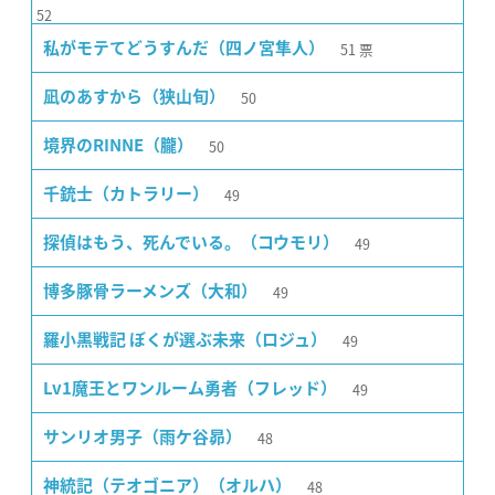
52
51
票
私がモテてどうすんだ（四ノ宮隼人）
50
凪のあすから（狭山旬）
50
境界のRINNE（朧）
49
千銃士（カトラリー）
49
探偵はもう、死んでいる。（コウモリ）
49
博多豚骨ラーメンズ（大和）
49
羅小黒戦記 ぼくが選ぶ未来（ロジュ）
49
Lv1魔王とワンルーム勇者（フレッド）
48
サンリオ男子（雨ケ谷昴）
48
神統記（テオゴニア）（オルハ）