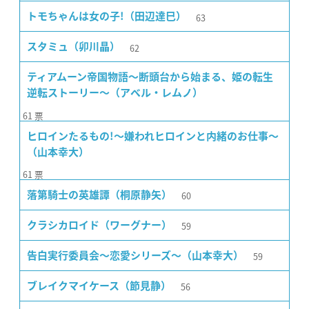
63
トモちゃんは女の子!（田辺達巳）
62
スタミュ（卯川晶）
ティアムーン帝国物語〜断頭台から始まる、姫の転生
逆転ストーリー〜（アベル・レムノ）
61
票
ヒロインたるもの!〜嫌われヒロインと内緒のお仕事〜
（山本幸大）
61
票
60
落第騎士の英雄譚（桐原静矢）
59
クラシカロイド（ワーグナー）
59
告白実行委員会〜恋愛シリーズ〜（山本幸大）
56
ブレイクマイケース（節見静）