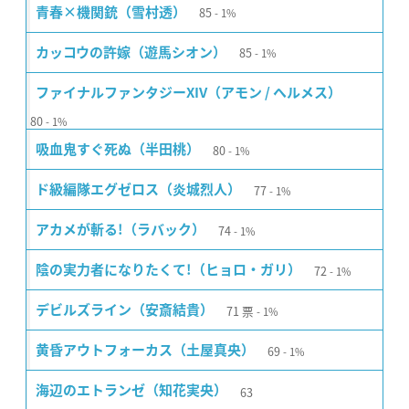
85
青春×機関銃（雪村透）
1%
85
カッコウの許嫁（遊馬シオン）
1%
ファイナルファンタジーXIV（アモン / ヘルメス）
80
1%
80
吸血鬼すぐ死ぬ（半田桃）
1%
77
ド級編隊エグゼロス（炎城烈人）
1%
74
アカメが斬る!（ラバック）
1%
72
陰の実力者になりたくて!（ヒョロ・ガリ）
1%
71
票
デビルズライン（安斎結貴）
1%
69
黄昏アウトフォーカス（土屋真央）
1%
63
海辺のエトランゼ（知花実央）