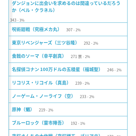
ダンジョンに出会いを求めるのは間違っているだろう
か（ベル・クラネル）
343
3%
307
呪術廻戦（究極メカ丸）
2%
292
東京リベンジャーズ（三ツ谷隆）
2%
271
票
食戟のソーマ（幸平創真）
2%
246
名探偵コナン 100万ドルの五稜星（福城聖）
2%
239
リコリス・リコイル（真島）
2%
233
ノーゲーム・ノーライフ（空）
2%
219
原神（魈）
2%
192
ブルーロック（雷市陣吾）
1%