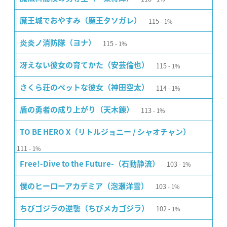
115
魔王城でおやすみ（魔王タソガレ）
1%
115
炎炎ノ消防隊（ヨナ）
1%
115
冴えない彼女の育てかた（安芸倫也）
1%
114
さくら荘のペットな彼女（神田空太）
1%
113
盾の勇者の成り上がり（天木錬）
1%
TO BE HERO X（リトルジョニー / シャオチャン）
111
1%
103
Free!-Dive to the Future-（石動静流）
1%
103
僕のヒーローアカデミア（泡瀬洋雪）
1%
102
ちびゴジラの逆襲（ちびメカゴジラ）
1%