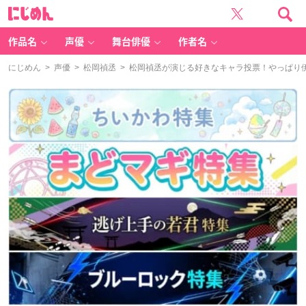
に
じ
め
ん
作品名
声優
舞台俳優
作者名
にじめん
>
声優
>
松岡禎丞
> 松岡禎丞が演じる好きなキャラ投票！やっぱり