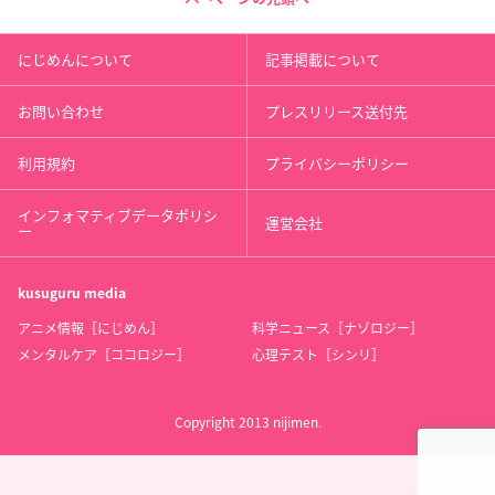
にじめんについて
記事掲載について
お問い合わせ
プレスリリース送付先
利用規約
プライバシーポリシー
インフォマティブデータポリシ
運営会社
ー
kusuguru
media
アニメ情報［にじめん］
科学ニュース［ナゾロジー］
メンタルケア［ココロジー］
心理テスト［シンリ］
Copyright 2013 nijimen.