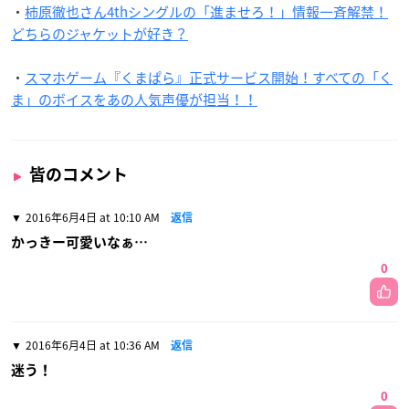
・
柿原徹也さん4thシングルの「進ませろ！」情報一斉解禁！
どちらのジャケットが好き？
・
スマホゲーム『くまぱら』正式サービス開始！すべての「く
ま」のボイスをあの人気声優が担当！！
皆のコメント
2016年6月4日 at 10:10 AM
返信
かっきー可愛いなぁ…
0
2016年6月4日 at 10:36 AM
返信
迷う！
0