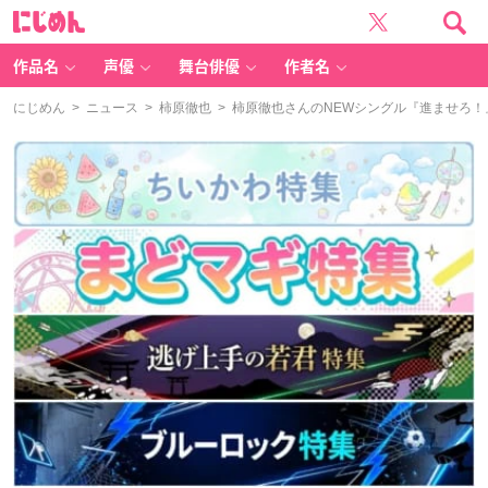
に
じ
め
ん
作品名
声優
舞台俳優
作者名
にじめん
>
ニュース
>
柿原徹也
> 柿原徹也さんのNEWシングル『進ませろ