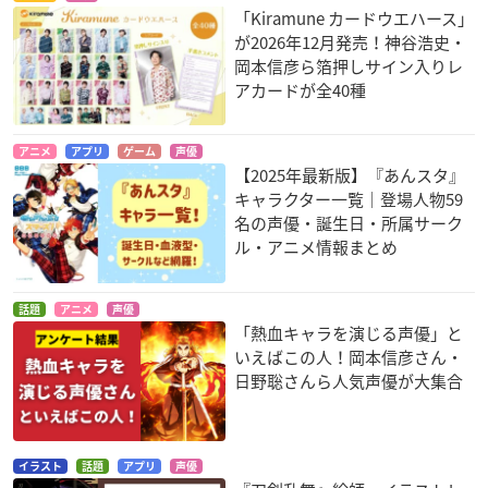
「Kiramune カードウエハース」
が2026年12月発売！神谷浩史・
岡本信彦ら箔押しサイン入りレ
アカードが全40種
アニメ
アプリ
ゲーム
声優
【2025年最新版】『あんスタ』
キャラクター一覧｜登場人物59
名の声優・誕生日・所属サーク
ル・アニメ情報まとめ
話題
アニメ
声優
「熱血キャラを演じる声優」と
いえばこの人！岡本信彦さん・
日野聡さんら人気声優が大集合
イラスト
話題
アプリ
声優