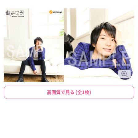
高画質で見る (全1枚)