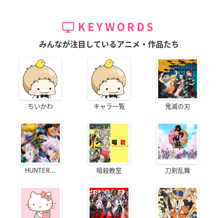
KEYWORDS
みんなが注目しているアニメ・作品たち
ちいかわ
キャラ一覧
鬼滅の刃
HUNTER...
暗殺教室
刀剣乱舞