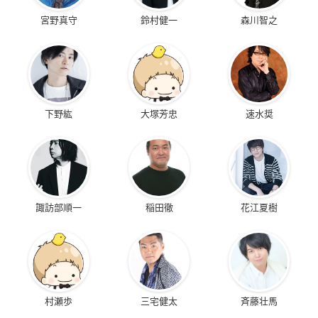
宮野真守
鈴村健一
森川智之
下野紘
大塚芳忠
速水奨
諏訪部順一
稲田徹
花江夏樹
村瀬歩
三宅健太
斉藤壮馬