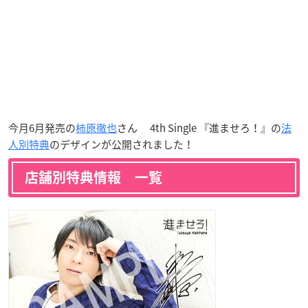
今月6月発売の
柿原徹也
さん 4th Single 『進ませろ！』の
法
人別特典
のデザインが公開されました！
店舗別特典情報 一覧