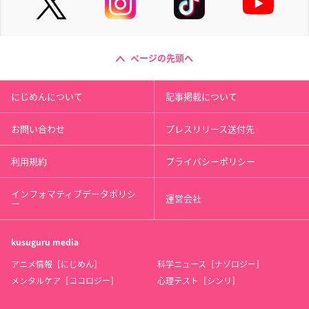
ページの先頭へ
にじめんについて
記事掲載について
お問い合わせ
プレスリリース送付先
利用規約
プライバシーポリシー
インフォマティブデータポリシ
運営会社
ー
kusuguru
media
アニメ情報［にじめん］
科学ニュース［ナゾロジー］
メンタルケア［ココロジー］
心理テスト［シンリ］