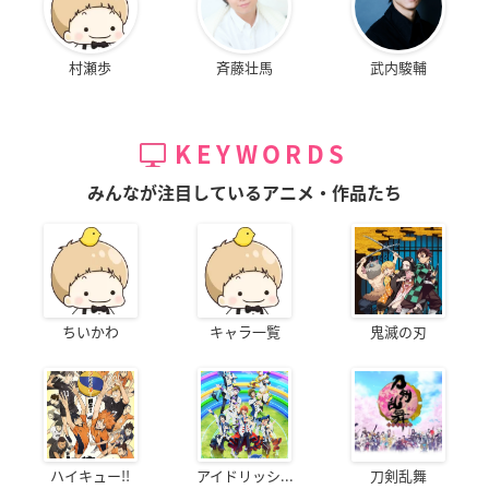
村瀬歩
斉藤壮馬
武内駿輔
KEYWORDS
みんなが注目しているアニメ・作品たち
ちいかわ
キャラ一覧
鬼滅の刃
ハイキュー!!
アイドリッシ...
刀剣乱舞