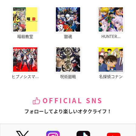
暗殺教室
銀魂
HUNTER...
ヒプノシスマ...
呪術廻戦
名探偵コナン
OFFICIAL SNS
フォローしてより楽しいオタクライフ！