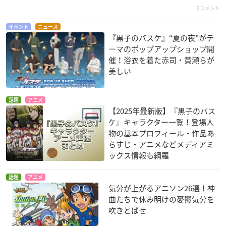
2コメント
イベント
ニュース
『黒子のバスケ』“夏の夜”がテ
ーマのポップアップショップ開
催！浴衣を着た赤司・黄瀬らが
美しい
話題
アニメ
【2025年最新版】『黒子のバス
ケ』キャラクター一覧！登場人
物の基本プロフィール・作品あ
らすじ・アニメなどメディアミ
ックス情報も網羅
話題
アニメ
気分が上がるアニソン26選！神
曲たちで休み明けの憂鬱気分を
吹きとばせ