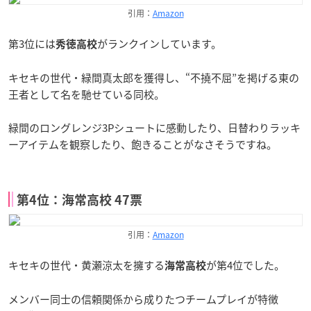
引用：
Amazon
第3位には
がランクインしています。
秀徳高校
キセキの世代・緑間真太郎を獲得し、“不撓不屈”を掲げる東の
王者として名を馳せている同校。
緑間のロングレンジ3Pシュートに感動したり、日替わりラッキ
ーアイテムを観察したり、飽きることがなさそうですね。
第4位：海常高校 47票
引用：
Amazon
キセキの世代・黄瀬涼太を擁する
が第4位でした。
海常高校
メンバー同士の信頼関係から成りたつチームプレイが特徴