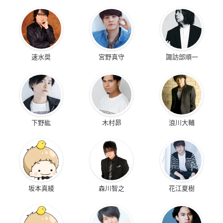
速水奨
宮野真守
諏訪部順一
下野紘
木村昴
浪川大輔
坂本真綾
森川智之
花江夏樹