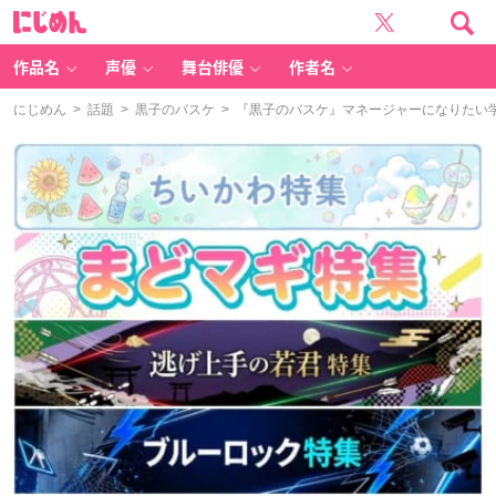
に
じ
め
ん
作品名
声優
舞台俳優
作者名
にじめん
>
話題
>
黒子のバスケ
> 『黒子のバスケ』マネージャーになりたい学