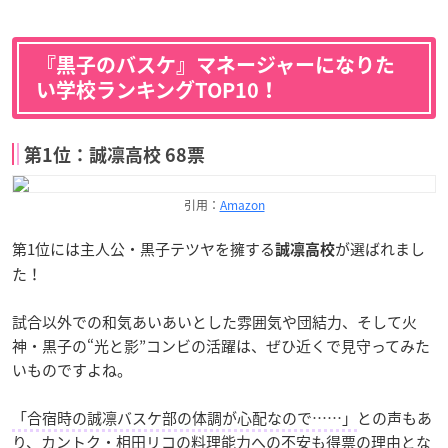
『黒子のバスケ』マネージャーになりた
い学校ランキングTOP10！
第1位：誠凛高校 68票
引用：
Amazon
第1位には主人公・黒子テツヤを擁する
が選ばれまし
誠凛高校
た！
試合以外での和気あいあいとした雰囲気や団結力、そして火
神・黒子の“光と影”コンビの活躍は、ぜひ近くで見守ってみた
いものですよね。
「合宿時の誠凛バスケ部の体調が心配なので……」
との声もあ
り、カントク・相田リコの料理能力への不安も得票の理由とな