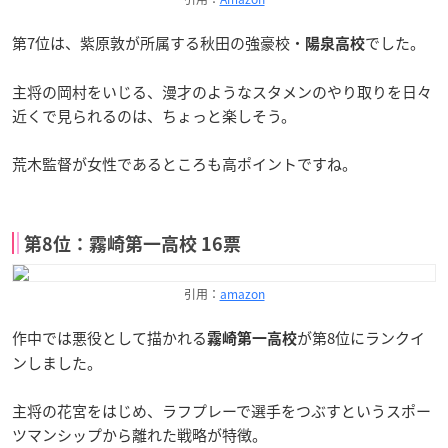
第7位は、紫原敦が所属する秋田の強豪校・
でした。
陽泉高校
主将の岡村をいじる、漫才のようなスタメンのやり取りを日々
近くで見られるのは、ちょっと楽しそう。
荒木監督が女性であるところも高ポイントですね。
第8位：霧崎第一高校 16票
引用：
amazon
作中では悪役として描かれる
が第8位にランクイ
霧崎第一高校
ンしました。
主将の花宮をはじめ、ラフプレーで選手をつぶすというスポー
ツマンシップから離れた戦略が特徴。