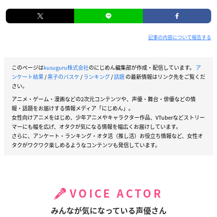
記事の内容について報告する
このページは
kusuguru株式会社
のにじめん編集部が作成・配信しています。
ア
ンケート結果
/
黒子のバスケ
/
ランキング
/
話題
の最新情報はリンク先をご覧くだ
さい。
アニメ・ゲーム・漫画などの2次元コンテンツや、声優・舞台・俳優などの情
報・話題をお届けする情報メディア「にじめん」。
女性向けアニメをはじめ、少年アニメやキャラクター作品、VTuberなどストリー
マーにも幅を広げ、オタクが気になる情報を幅広くお届けしています。
さらに、アンケート・ランキング・オタ活（推し活）お役立ち情報など、女性オ
タクがワクワク楽しめるようなコンテンツも発信しています。
VOICE ACTOR
みんなが気になっている声優さん