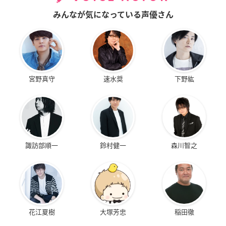
みんなが気になっている声優さん
宮野真守
速水奨
下野紘
諏訪部順一
鈴村健一
森川智之
花江夏樹
大塚芳忠
稲田徹