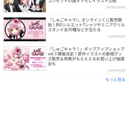
コンセプトの描き下ろしイラスト公開
2025年12月04日
『しゅごキャラ!』オンラインくじ販売開
始！BIGシルエットTシャツやミニアクリル
スタンド全30種などが当たる
2025年9月30日
『しゅごキャラ！』ポップアップショップ
vol.3 開催決定！原作イラストの新規グッ
ズ販売＆特典がもらええるお買い上げ抽選
会も
2025年9月18日
もっと見る