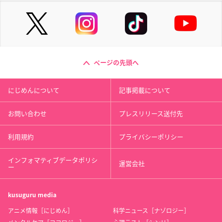
ページの先頭へ
にじめんについて
記事掲載について
お問い合わせ
プレスリリース送付先
利用規約
プライバシーポリシー
インフォマティブデータポリシ
運営会社
ー
kusuguru
media
アニメ情報［にじめん］
科学ニュース［ナゾロジー］