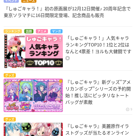
イベント
ニュース
『しゅごキャラ！』初の原画展が12月12日開催♪ 20周年記念で
東京ソラマチに16日間限定登場、記念商品も販売
ランキング
話題
アニメ
マンガ
「しゅごキャラ！」人気キャラ
ランキングTOP10！1位と2位は
なんと4票差！ヨルも大健闘です
◎
グッズ
『しゅごキャラ』新グッズ“アメ
リカンポップ”シリーズの予約開
始！推し活にピッタリなトート
バッグが素敵
9
グッズ
『しゅごキャラ』美麗原作イラ
ストグッズが当たるオンライン