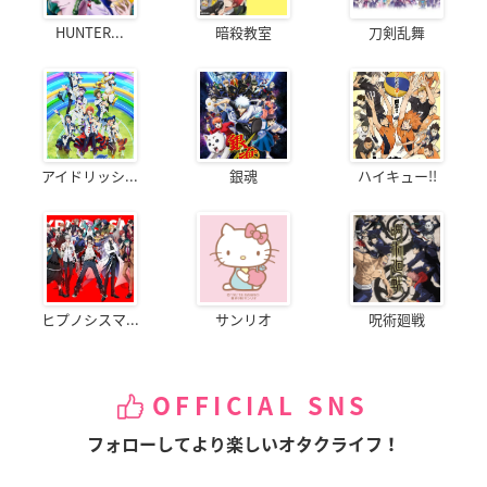
HUNTER...
暗殺教室
刀剣乱舞
アイドリッシ...
銀魂
ハイキュー!!
ヒプノシスマ...
サンリオ
呪術廻戦
OFFICIAL SNS
フォローしてより楽しいオタクライフ！