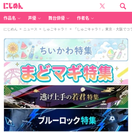
に
じ
め
ん
作品名
声優
舞台俳優
作者名
にじめん
>
ニュース
>
しゅごキャラ！
> 『しゅごキャラ！』東京・大阪でコ