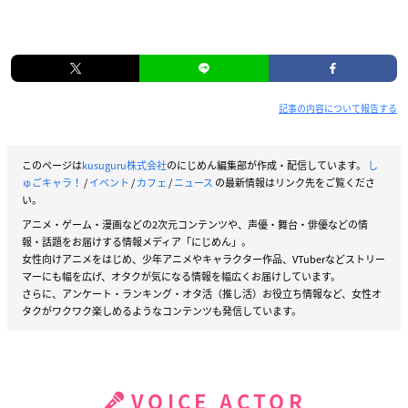
記事の内容について報告する
このページは
kusuguru株式会社
のにじめん編集部が作成・配信しています。
し
ゅごキャラ！
/
イベント
/
カフェ
/
ニュース
の最新情報はリンク先をご覧くださ
い。
アニメ・ゲーム・漫画などの2次元コンテンツや、声優・舞台・俳優などの情
報・話題をお届けする情報メディア「にじめん」。
女性向けアニメをはじめ、少年アニメやキャラクター作品、VTuberなどストリー
マーにも幅を広げ、オタクが気になる情報を幅広くお届けしています。
さらに、アンケート・ランキング・オタ活（推し活）お役立ち情報など、女性オ
タクがワクワク楽しめるようなコンテンツも発信しています。
VOICE ACTOR