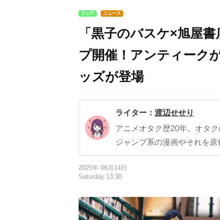
フェア
ニュース
「黒子のバスケ×旭屋書
プ開催！アンティーク
ッズが登場
ライター：
渡辺せせり
アニメオタク歴20年。オタ
ジャンプ系の漫画やそれを原
2025年 06月14日
Saturday 13:30